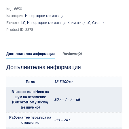
Код:
6650
Категория:
Инверторни климатици
Етикети:
LG
,
Инверторни климатици
,
Климатици LG
,
Стенни
Product ID:
2278
Допълнителна информация
Reviews (0)
Допълнителна информация
Тегло
38.5000 кг
Външно тяло Ниво на
шум на отопление
50 / – / – / – dB
(Високо/Ном./Ниско/
Безшумно)
Работна температура на
-10 – 24 C
отопление