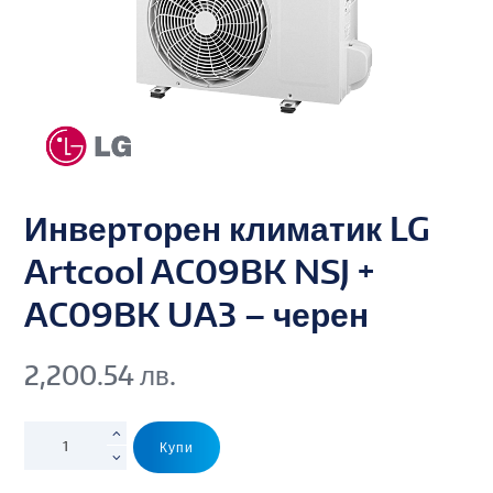
Инверторен климатик LG
Artcool AC09BK NSJ +
AC09BK UA3 – черен
2,200.54
лв.
Купи