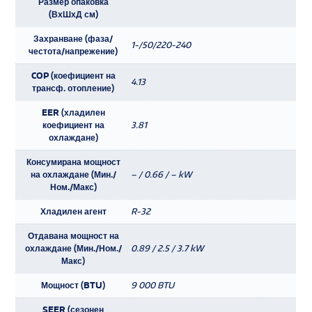
Размер опаковка
(ВхШхД см)
Захранване (фаза/
1-/50/220-240
честота/напрежение)
COP (коефициент на
4.13
трансф. отопление)
EER (хладилен
коефициент на
3.81
охлаждане)
Консумирана мощност
на охлаждане (Мин./
– / 0.66 / – kW
Ном./Макс)
Хладилен агент
R-32
Отдавана мощност на
охлаждане (Мин./Ном./
0.89 / 2.5 / 3.7 kW
Макс)
Мощност (BTU)
9 000 BTU
SEER (сезонен