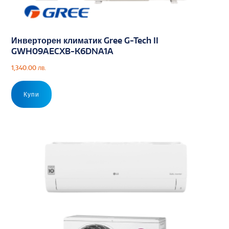
Инверторен климатик Gree G-Tech II
GWH09AECXB-K6DNA1A
1,340.00
лв.
Купи