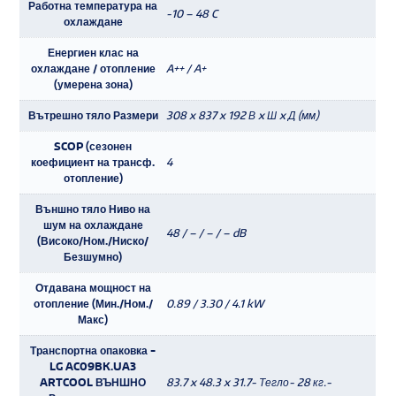
Работна температура на
-10 – 48 C
охлаждане
Енергиен клас на
охлаждане / отопление
A++ / A+
(умерена зона)
Вътрешно тяло Размери
308 x 837 x 192 В x Ш x Д (мм)
SCOP (сезонен
коефициент на трансф.
4
отопление)
Външно тяло Ниво на
шум на охлаждане
48 / – / – / – dB
(Високо/Ном./Ниско/
Безшумно)
Отдавана мощност на
отопление (Мин./Ном./
0.89 / 3.30 / 4.1 kW
Макс)
Транспортна опаковка -
LG AC09BK.UA3
ARTCOOL ВЪНШНО
83.7 x 48.3 x 31.7- Тегло- 28 кг.-