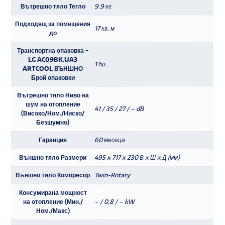
Вътрешно тяло Тегло
9.9 кг
Подходящ за помещения
17 кв. м
до
Транспортна опаковка -
LG AC09BK.UA3
1 бр.
ARTCOOL ВЪНШНО
Брой опаковки
Вътрешно тяло Ниво на
шум на отопление
41 / 35 / 27 / – dB
(Високо/Ном./Ниско/
Безшумно)
Гаранция
60 месеца
Външно тяло Размери
495 x 717 x 230 В x Ш x Д (мм)
Външно тяло Компресор
Twin-Rotary
Консумирана мощност
на отопление (Мин./
– / 0.8 / – kW
Ном./Макс)