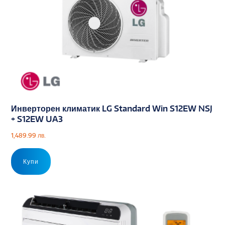
Инверторен климатик LG Standard Win S12EW NSJ
+ S12EW UA3
1,489.99
лв.
Купи