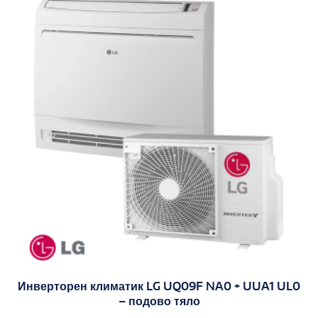
Инверторен климатик LG UQ09F NA0 + UUA1 UL0
– подово тяло