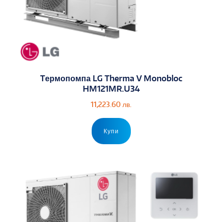
Tермопомпа LG Therma V Monobloc
HM121MR.U34
11,223.60
лв.
Купи