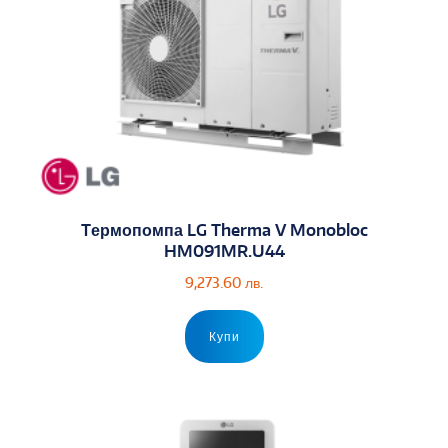
Tермопомпа LG Therma V Monobloc
HM091MR.U44
9,273.60
лв.
Купи