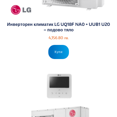
Инверторен климатик LG UQ18F NA0 + UUB1 U20
– подово тяло
4,156.80
лв.
Купи