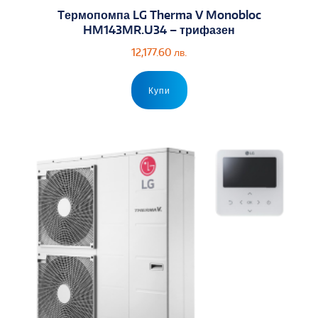
Tермопомпа LG Therma V Monobloc
HM143MR.U34 – трифазен
12,177.60
лв.
Купи