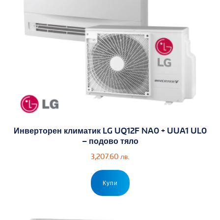
Инверторен климатик LG UQ12F NA0 + UUA1 UL0
– подово тяло
3,207.60
лв.
Купи