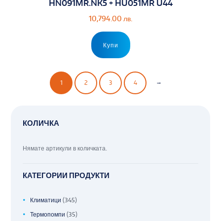
HN091MR.NK5 + HU051MR U44
10,794.00
лв.
Купи
→
1
2
3
4
КОЛИЧКА
Нямате артикули в количката.
КАТЕГОРИИ ПРОДУКТИ
Климатици
(345)
Термопомпи
(35)