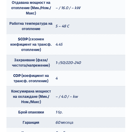
Отдавана мощност на
отопление (Мин./Ном./
– / 16.0 / – kW
Макс)
Работна температура на
5 – 48 C
отопление
SCOP (сезонен
коефициент на трансф.
4.45
отопление)
Захранване (фаза/
1-/50/220-240
честота/напрежение)
COP (коефициент на
4
трансф. отопление)
Консумирана мощност
на охлаждане (Мин./
– / 4.0 / – kw
Ном./Макс)
Брой опаковки
1 бр.
Гаранция
60 месеца