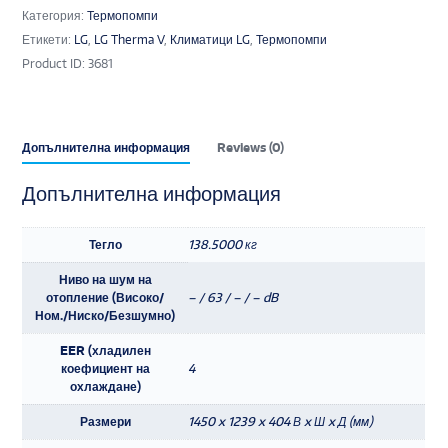
Категория:
Термопомпи
Етикети:
LG
,
LG Therma V
,
Климатици LG
,
Термопомпи
Product ID:
3681
Допълнителна информация
Reviews (0)
Допълнителна информация
Тегло
138.5000 кг
Ниво на шум на
отопление (Високо/
– / 63 / – / – dB
Ном./Ниско/Безшумно)
EER (хладилен
коефициент на
4
охлаждане)
Размери
1450 x 1239 x 404 В x Ш x Д (мм)