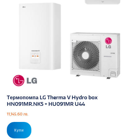
Tермопомпа LG Therma V Hydro box
HN091MR.NK5 + HU091MR U44
11,145.60
лв.
Купи