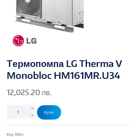
Tермопомпа LG Therma V
Monobloc HM161MR.U34
12,025.20
лв.
Купи
Код:
6924