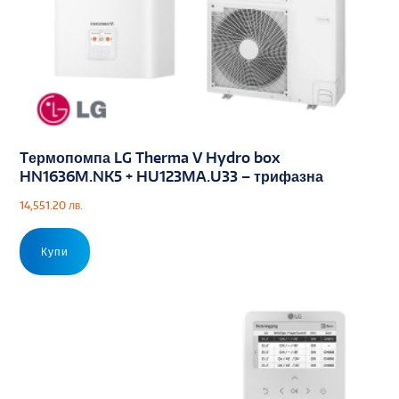
Tермопомпа LG Therma V Hydro box
HN1636M.NK5 + HU123MA.U33 – трифазна
14,551.20
лв.
Купи