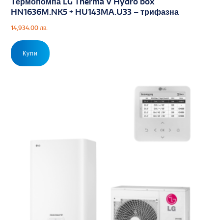
Tермопомпа LG Therma V Hydro box
HN1636M.NK5 + HU143MA.U33 – трифазна
14,934.00
лв.
Купи