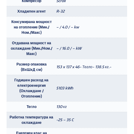
Компресор
Scroll
Хладилен агент
R-32
Консумирана мощност
на отопление (Мин./
– / 4.0 / – kw
Ном./Макс)
Отдавана мощност на
охлаждане (Мин./Ном./
– / 16.0 / – kW
Макс)
Размер опаковка
153 x 137 x 46- Тегло- 138.5 кг.-
(ВхШхД см)
Годишен разход на
електроенергия
5103 kWh
(Охлаждане /
Отопление)
Тегло
130 кг
Работна температура на
-25 – 35 C
охлаждане
Енергиен клас на