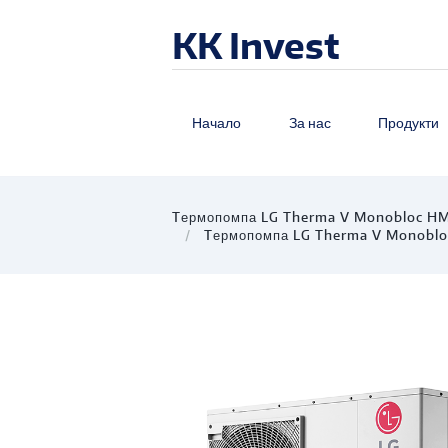
KK Invest
Начало
За нас
Продукти
Tермопомпа LG Therma V Monobloc H
Tермопомпа LG Therma V Monobl