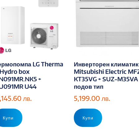
ермопомпа LG Therma
Инверторен климатик
 Hydro box
Mitsubishi Electric MF
N091MR.NK5 +
KT35VG + SUZ-M35VA
U091MR U44
подов тип
1,145.60
лв.
5,199.00
лв.
Купи
Купи