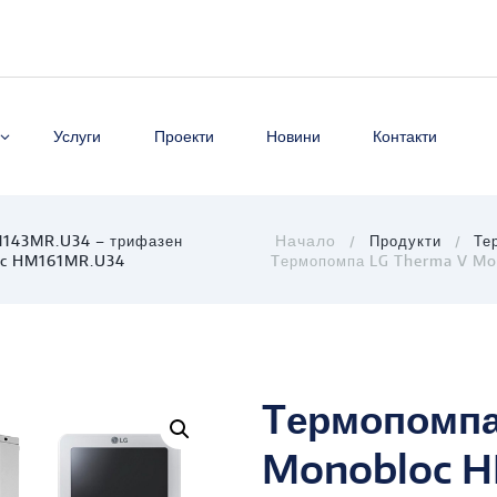
Услуги
Проекти
Новини
Контакти
M143MR.U34 – трифазен
Продукти
Те
oc HM161MR.U34
Tермопомпа LG Therma V M
Tермопомпа
Monobloc 