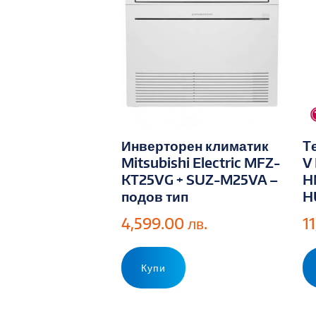
Инверторен климатик
T
Mitsubishi Electric MFZ-
V
KT25VG + SUZ-M25VA –
H
подов тип
H
4,599.00
лв.
1
Купи