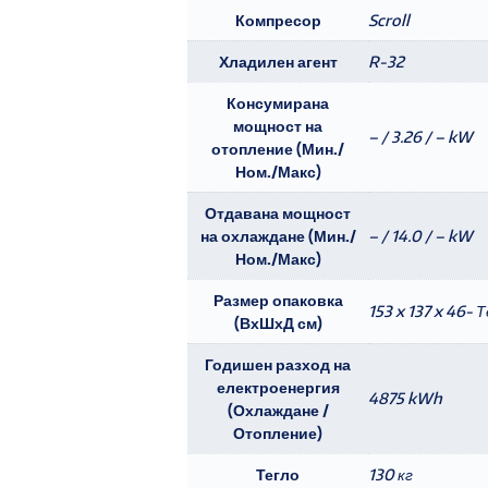
Компресор
Scroll
Хладилен агент
R-32
Консумирана
мощност на
– / 3.26 / – kW
отопление (Мин./
Ном./Макс)
Отдавана мощност
на охлаждане (Мин./
– / 14.0 / – kW
Ном./Макс)
Размер опаковка
153 x 137 x 46- Т
(ВхШхД см)
Годишен разход на
електроенергия
4875 kWh
(Охлаждане /
Отопление)
Тегло
130 кг