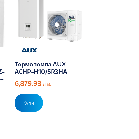
Термопомпа AUX
Z-
ACHP-H10/5R3HA
 –
6,879.98
лв.
Купи