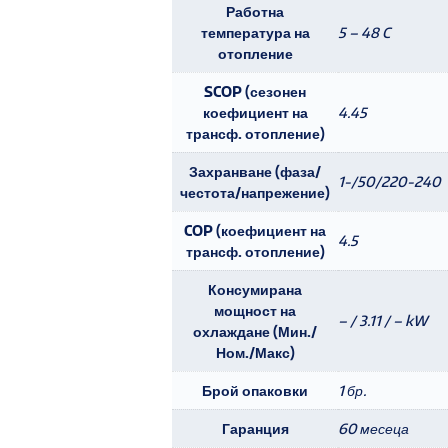
Работна
температура на
5 – 48 C
отопление
SCOP (сезонен
коефициент на
4.45
трансф. отопление)
Захранване (фаза/
1-/50/220-240
честота/напрежение)
COP (коефициент на
4.5
трансф. отопление)
Консумирана
мощност на
– / 3.11 / – kW
охлаждане (Мин./
Ном./Макс)
Брой опаковки
1 бр.
Гаранция
60 месеца