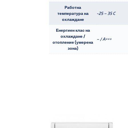
Работна
температура на
-25 – 35 C
охлаждане
Енергиен клас на
охлаждане /
– / A+++
отопление (умерена
зона)