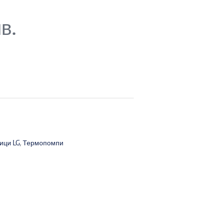
в.
ици LG
,
Термопомпи