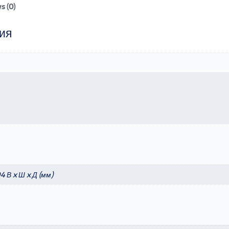
s (0)
ия
4 В x Ш x Д (мм)