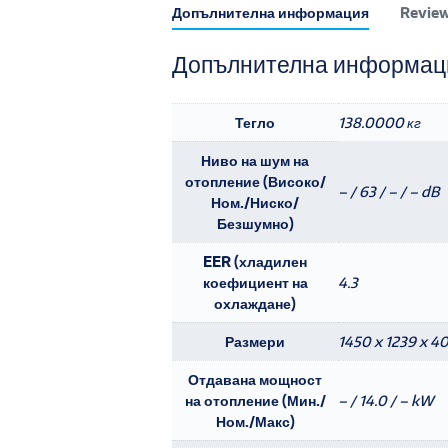
Допълнителна информация
Review
Допълнителна информац
Тегло
138.0000 кг
Ниво на шум на
отопление (Високо/
– / 63 / – / – dB
Ном./Ниско/
Безшумно)
EER (хладилен
коефициент на
4.3
охлаждане)
Размери
1450 x 1239 x 40
Отдавана мощност
на отопление (Мин./
– / 14.0 / – kW
Ном./Макс)