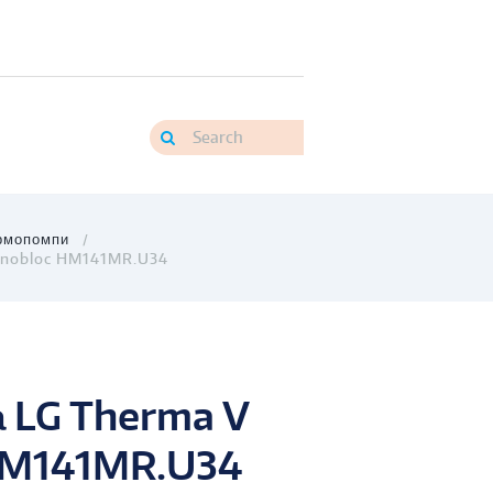
рмопомпи
onobloc HM141MR.U34
 LG Therma V
HM141MR.U34