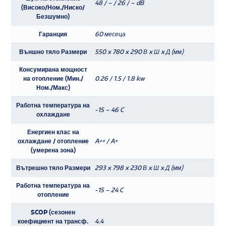
48 / – / 26 / – dB
(Високо/Ном./Ниско/
Безшумно)
Гаранция
60 месеца
Външно тяло Размери
550 x 780 x 290 В x Ш x Д (мм)
Консумирана мощност
на отопление (Мин./
0.26 / 1.5 / 1.8 kw
Ном./Макс)
Работна температура на
-15 – 46 C
охлаждане
Енергиен клас на
охлаждане / отопление
A++ / A+
(умерена зона)
Вътрешно тяло Размери
293 x 798 x 230 В x Ш x Д (мм)
Работна температура на
-15 – 24 C
отопление
SCOP (сезонен
коефициент на трансф.
4.4