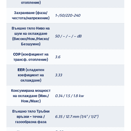
отопление)
Захранване (фаза/
1-/50/220-240
честота/напрежение)
Външно тяло Ниво на
шум на охлаждане
50 / – / – / – dB
(Високо/Ном./Ниско/
Безшумно)
COP (коефициент на
3.6
трансф. отопление)
EER (хладилен
коефициент на
3.33
охлаждане)
Консумирана мощност
на охлаждане (Мин./
0.34 / 1.5 / 1.8 kw
Ном./Макс)
Външно тяло Тръбни
връзки - течна /
6.35 / 12.7 mm (1/4" / 1/2")
газообразна фаза