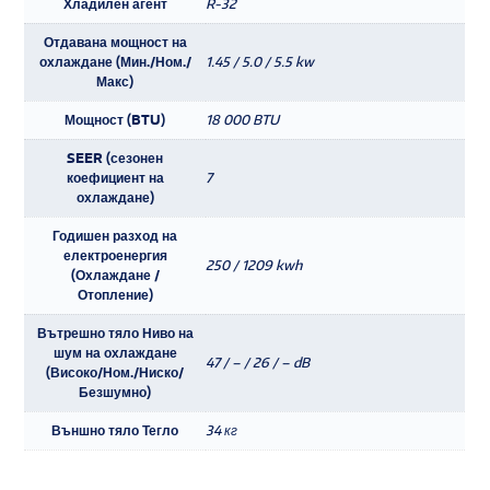
Хладилен агент
R-32
Отдавана мощност на
охлаждане (Мин./Ном./
1.45 / 5.0 / 5.5 kw
Макс)
Мощност (BTU)
18 000 BTU
SEER (сезонен
коефициент на
7
охлаждане)
Годишен разход на
електроенергия
250 / 1209 kwh
(Охлаждане /
Отопление)
Вътрешно тяло Ниво на
шум на охлаждане
47 / – / 26 / – dB
(Високо/Ном./Ниско/
Безшумно)
Външно тяло Тегло
34 кг