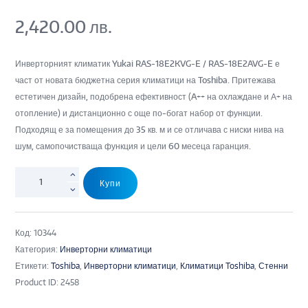
2,420.00
лв.
Инверторният климатик Yukai RAS-18E2KVG-E / RAS-18E2AVG-E е
част от новата бюджетна серия климатици на Toshiba. Притежава
естетичен дизайн, подобрена ефективност (A++ на охлаждане и А+ на
отопление) и дистанционно с още по-богат набор от функции.
Подходящ е за помещения до 35 кв. м и се отличава с ниски нива на
шум, самопочистваща функция и цели 60 месеца гаранция.
Купи
Код:
10344
Категория:
Инверторни климатици
Етикети:
Toshiba
,
Инверторни климатици
,
Климатици Toshiba
,
Стенни
Product ID:
2458