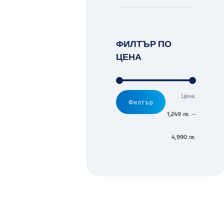
ФИЛТЪР ПО
ЦЕНА
Цена:
Минимал
Максимал
Филтър
цена
цена
1,249 лв.
—
4,990 лв.