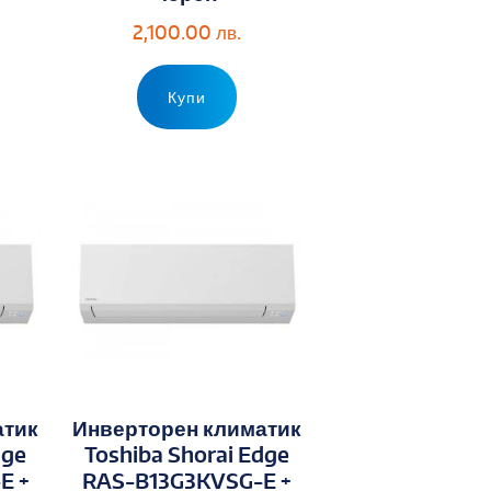
2,100.00
лв.
Купи
атик
Инверторен климатик
dge
Toshiba Shorai Edge
E +
RAS-B13G3KVSG-E +