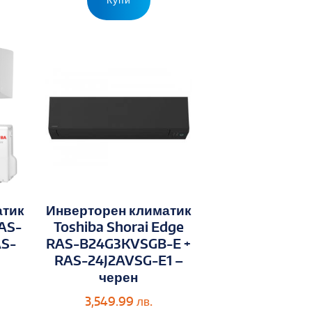
атик
Инверторен климатик
AS-
Toshiba Shorai Edge
AS-
RAS-B24G3KVSGB-E +
RAS-24J2AVSG-E1 –
черен
3,549.99
лв.