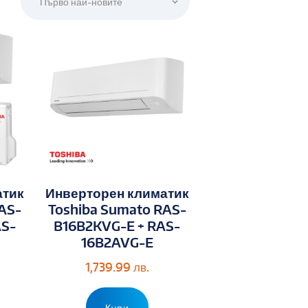
атик
Инверторен климатик
AS-
Toshiba Sumato RAS-
AS-
B16B2KVG-E + RAS-
16B2AVG-E
1,739.99
лв.
Купи