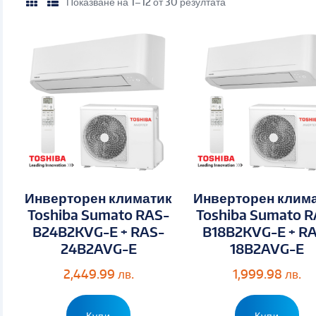
Показване на 1–12 от 30 резултата
Инверторен климатик
Инверторен клим
Toshiba Sumato RAS-
Toshiba Sumato R
B24B2KVG-E + RAS-
B18B2KVG-E + R
24B2AVG-E
18B2AVG-E
2,449.99
лв.
1,999.98
лв.
Купи
Купи