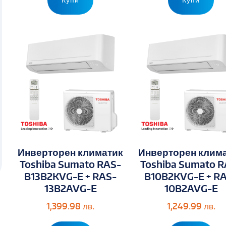
на
на
Инверторен климатик
Инверторен клим
Toshiba Sumato RAS-
Toshiba Sumato R
B13B2KVG-E + RAS-
B10B2KVG-E + R
13B2AVG-E
10B2AVG-E
1,399.98
лв.
1,249.99
лв.