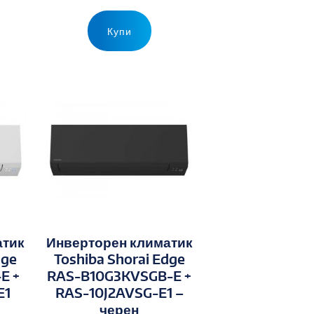
Купи
атик
Инверторен климатик
dge
Toshiba Shorai Edge
E +
RAS-B10G3KVSGB-E +
E1
RAS-10J2AVSG-E1 –
черен