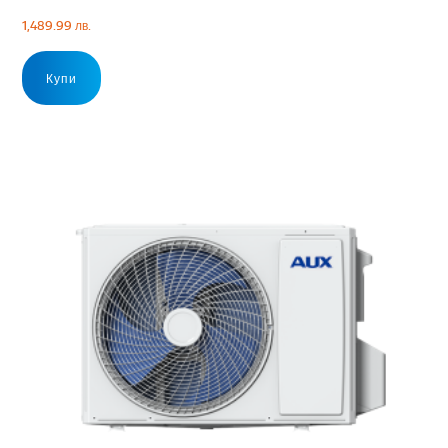
1,489.99
лв.
Купи