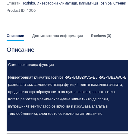
Етикети:
Toshiba
,
Инверторни климатици
,
Климатици Toshiba
,
Стенни
Product ID:
4006
Описание
Допълнителна информация
Reviews (0)
Описание
Самопочистваща функция
Инверторният климатик Toshiba RAS-B13B2KVG-E / RAS-13B2AVG-E
разполага със самопочистваща функция, която намалява влагата,
предизвикваща образуването на мухъл във вътрешното тяло.
Когато работещ в режим охлаждане климатик бъде спрян,
вътрешният вентилатор се включва и изсушава влагата в
топлообменника, след което се изключва автоматично.