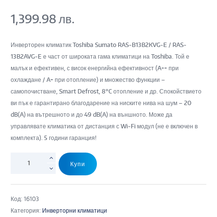
1,399.98
лв.
Инверторен климатик Toshiba Sumato RAS-B13B2KVG-E / RAS-
13B2AVG-E е част от широката гама климатици на Toshiba. Той е
малък и ефективен, с висок енергийна ефективност (A++ при
охлаждане / A+ при отопление) и множество функции –
самопочистване, Smart Defrost, 8°C отопление и др. Спокойствието
ви пък е гарантирано благодарение на ниските нива на шум – 20
dB(A) на вътрешното и до 49 dB(A) на външното. Може да
управлявате климатика от дистанция с Wi-Fi модул (не е включен в
комплекта). 5 години гаранция!
Купи
Код:
16103
Категория:
Инверторни климатици