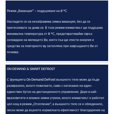
Режим „Ваканция“ – поддържане на 8 ºС
Насладете се на незабравима зимна ваканция, без да се
притеснявате за дома си. В този режим климатикът ще поддържа
минимална температура от 8 ºС, предотвратявайки свръх
охлаждане на жилището Ви, което пък ще спести енергия и
средства за повторното му затопляне при завръщането Ви от
почивка.
ON DEMAND & SMART DEFROST
С функцията On Demand Defrost външното тяло може да бъде
размразено, когато пожелаете, само с натискане на един-
единствен бутон на дистанционното управление. Дори в най-
мразовитите и влажни зимни утрини, когато климатикът е работил
цял нощ в режим „Отопление“, а външното тяло се е обледенило,
лесно може да върнете нормалната ефективност благодарение на