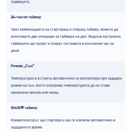
седмицата.
24-часов таймер
Чрез комбинацията на стартиращ и спиращ таймер, можете да
използвате две операции за таймера на ден. Веднъж настроени,
таймерите ще пускат и спират системата в посочения час на
деня.
Режим „Сън”
Температурата в стаята автоматично се контролира при зададен
режим на сън, което осигурява температурата да не става
прекалено висока или ниска.
On/Off таймер
Климатизаторът ще стартира и ще се изключи автоматично в
зададеното време.