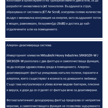
използван в проектирането на турбореактивните двигатели, за да
разработят иновативната Jet технология. Въздушната струя,
образувана от системата JET Air Scroll, осигурява голямо количество
въздух с минимална консумация на енергия, като въздушният поток
е мощен, равномерен, безшумен(до 26dB) и достига до най-
отдалечените ъгли на помещението.
Алерген-деактивираща система
Инверторният климатик Mitsubishi Heavy Industries SRK80ZR-W /
SRC80ZR-W разполага с два филтъра и самопочистваща функция,
за да осигури здравословна среда в помещението. Алерген-
деактивиращият филтър унищожава напълно полени, паразити и
алергени, които съществуват в козината на домашните любимци.
Също така неутрализира и убива всички видове бактерии, плесени
и вируси, и дори да се отделят от филтъра вече са деактивирани.
Фотокаталитичният дезодориращ филтър предпазва от неприятни
миризми, а самопочистващата функция не позволява задържането