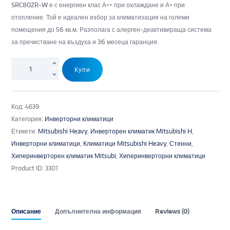
SRC80ZR-W е с енергиен клас А++ при охлаждане и А+ при
отопление. Той е идеален избор за климатизация на големи
помещения до 56 кв.м. Разполага с алерген-деактивираща система
за пречистване на въздуха и 36 месеца гаранция.
Купи
Код:
4639
Категория:
Инверторни климатици
Етикети:
Mitsubishi Heavy
,
Инверторен климатик Mitsubishi H
,
Инверторни климатици
,
Климатици Mitsubishi Heavy
,
Стенни
,
Хиперинверторен климатик Mitsubi
,
Хиперинверторни климатици
Product ID:
3301
Описание
Допълнителна информация
Reviews (0)