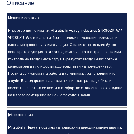
Описание
Мощен и ефективен
Инверторният климатик Mitsubishi Heavy Industries SRK80ZR-W /
SRC80ZR-W е идеален избор за големи помещения, изискващи
висока мощност при климатизация. С натискане на един бутон
активирате функцията 3D AUTO, която извършва три независими
контрола на въздушната струя. В резултат въздушният поток е
равномерен и тих, и достига до всеки ъгъл на помещението.
Постига се икономична работа и се минимизират енергийните
загуби. Благодарение на автоматичния контрол на дебита и
посоката на потока се постига комфортно отопление и охлаждане
на цялото помещение по най-ефективен начин.
Jet технология
Mitsubishi Heavy Industries са приложили аеродинамичен анализ,