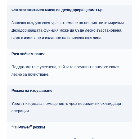
Фотокаталитичен миещ се дезодориращ филтър
Запазва въздуха свеж чрез отнемане на неприятните миризми.
Дезодориращата функция може да бъде лесно възстановена,
само с измиване и излагане на слънчева светлина.
Разглобяем панел
Поддръжката е улеснена, тъй като предният панел се сваля
лесно за почистване.
Режим на изсушаване
Уредът изсушава помещението чрез периодични охлаждащи
операции.
“Hi Power” режим