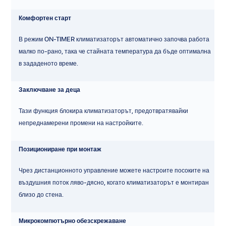
Комфортен старт
В режим ON-TIMER климатизаторът автоматично започва работа
малко по-рано, така че стайната температура да бъде оптимална
в зададеното време.
Заключване за деца
Тази функция блокира климатизаторът, предотвратявайки
непреднамерени промени на настройките.
Позициониране при монтаж
Чрез дистанционното управление можете настроите посоките на
въздушния поток ляво-дясно, когато климатизаторът е монтиран
близо до стена.
Микрокомпютърно обезскрежаване