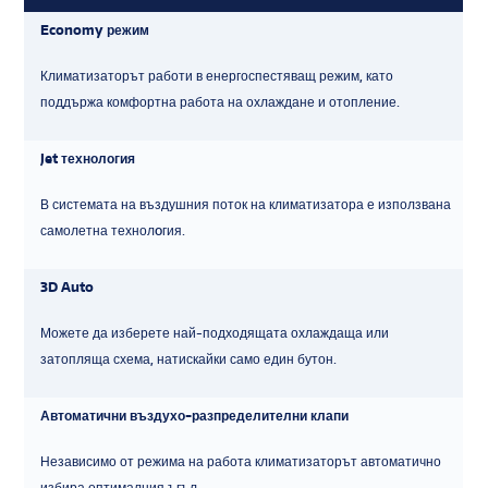
Economy режим
Климатизаторът работи в енергоспестяващ режим, като
поддържа комфортна работа на охлаждане и отопление.
Jet технология
В системата на въздушния поток на климатизатора е използвана
самолетна технолoгия.
3D Auto
Можете да изберете най-подходящата охлаждаща или
затопляща схема, натискайки само един бутон.
Автоматични въздухо-разпределителни клапи
Независимо от режима на работа климатизаторът автоматично
избира оптималния ъгъл.