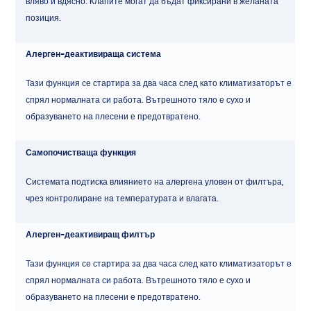
вляво и вдясно. Клапите могат да бъдат фиксирани в желаната
позиция.
Алерген-деактивираща система
Тази функция се стартира за два часа след като климатизаторът е
спрял нормалната си работа. Вътрешното тяло е сухо и
образуването на плесени е предотвратено.
Самопочистваща функция
Системата подтиска влиянието на алергена уловен от филтъра,
чрез контролиране на температурата и влагата.
Алерген-деактивиращ филтър
Тази функция се стартира за два часа след като климатизаторът е
спрял нормалната си работа. Вътрешното тяло е сухо и
образуването на плесени е предотвратено.