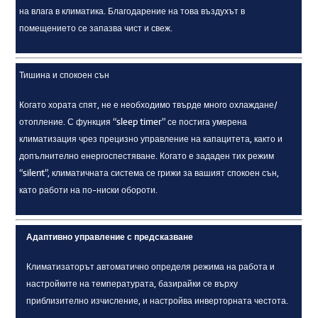
на влага в климатика. Благодарение на това въздухът в
помещението се запазва чист и свеж.
Тишина и спокоен сън
Когато хората спят, не е необходимо твърде много охлаждане/
отопление. С функция “sleep timer” се постига умерена
климатизация чрез прецизно управление на капацитета, както и
допълнително енергоспестяване. Когато е зададен тих режим
“silent”, климатичната система се грижи за вашият спокоен сън,
като работи на по-ниски обороти.
Адаптивно управление с предсказване
Климатизаторът автоматично определя режима на работа и
настройките на температурата, базирайки се върху
приблизително изчисление, и настройва инверторната честота.