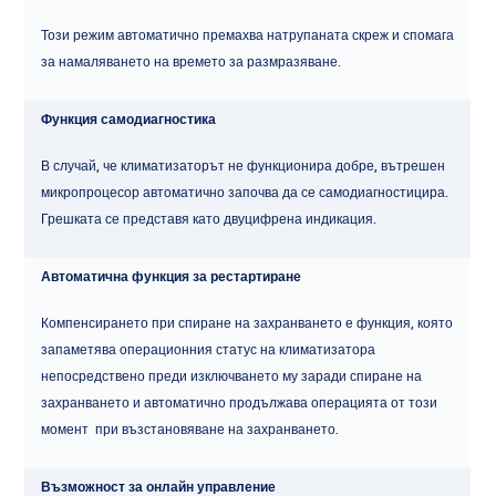
Този режим автоматично премахва натрупаната скреж и спомага
за намаляването на времето за размразяване.
Функция самодиагностика
В случай, че климатизаторът не функционира добре, вътрешен
микропроцесор автоматично започва да се самодиагностицира.
Грешката се представя като двуцифрена индикация.
Автоматична функция за рестартиране
Компенсирането при спиране на захранването е функция, която
запаметява операционния статус на климатизатора
непосредствено преди изключването му заради спиране на
захранването и автоматично продължава операцията от този
момент при възстановяване на захранването.
Възможност за онлайн управление