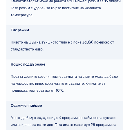
Климатизаторът може да работи в “Hi Power” режим за 15 минути.
Този режим е удобен за бързо постигане на желаната
температура.
Тих режим
Нивото на шум на външното тяло е с поне 3dB(A) по-ниско от
стандартното ниво.
Нощно поддържане
През студените сезони, температурата на стаите може да бъде
на комфортно ниво, дори когато отсъствате. Климатикът
поддържа температура от 10°C.
Седмичен таймер
Могат да бъдат зададени до 4 програми на таймера за пускане
или спиране за всеки ден. Така имате максимум 28 програми за