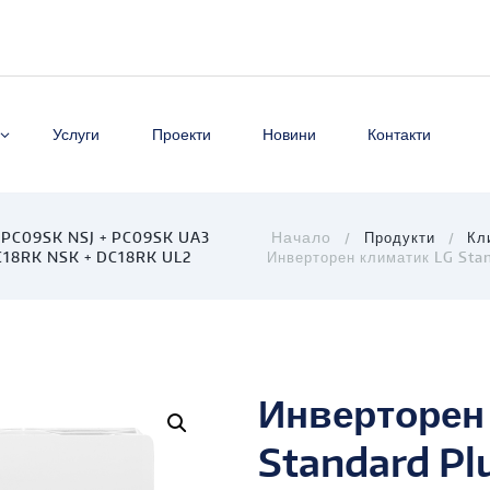
Услуги
Проекти
Новини
Контакти
s PC09SK NSJ + PC09SK UA3
Продукти
Кл
DC18RK NSK + DC18RK UL2
Инверторен климатик LG Stan
Инверторен
Standard P