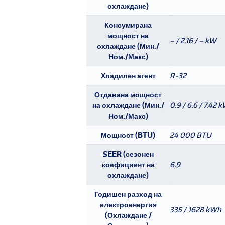
охлаждане)
Консумирана
мощност на
– / 2.16 / – kW
охлаждане (Мин./
Ном./Макс)
Хладилен агент
R-32
Отдавана мощност
на охлаждане (Мин./
0.9 / 6.6 / 7.42 
Ном./Макс)
Мощност (BTU)
24 000 BTU
SEER (сезонен
коефициент на
6.9
охлаждане)
Годишен разход на
електроенергия
335 / 1628 kWh
(Охлаждане /