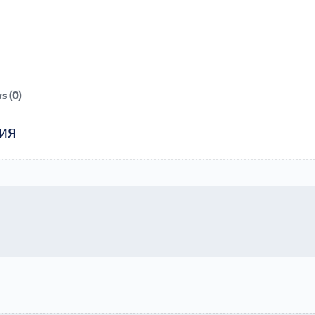
s (0)
ия