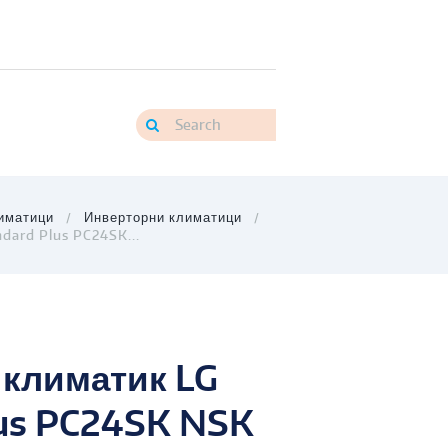
иматици
Инверторни климатици
dard Plus PC24SK...
 климатик LG
lus PC24SK NSK