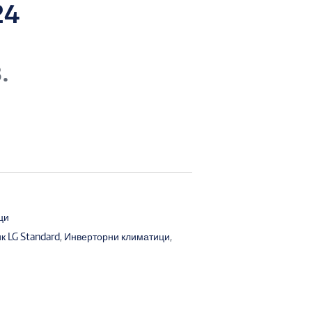
24
.
ци
к LG Standard
,
Инверторни климатици
,