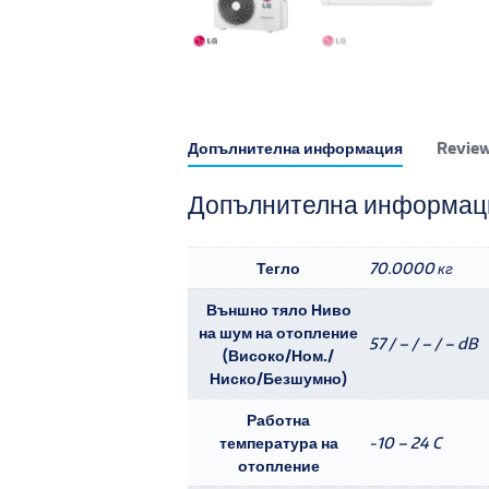
Допълнителна информация
Review
Допълнителна информац
Тегло
70.0000 кг
Външно тяло Ниво
на шум на отопление
57 / – / – / – dB
(Високо/Ном./
Ниско/Безшумно)
Работна
температура на
-10 – 24 C
отопление