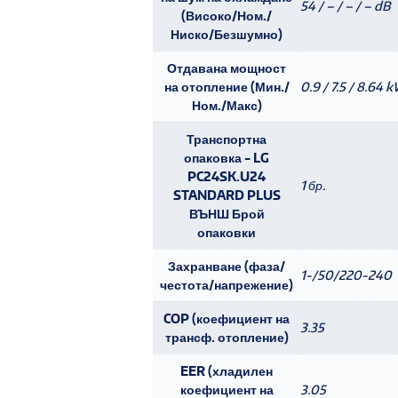
54 / – / – / – dB
(Високо/Ном./
Ниско/Безшумно)
Отдавана мощност
на отопление (Мин./
0.9 / 7.5 / 8.64 
Ном./Макс)
Транспортна
опаковка - LG
PC24SK.U24
1 бр.
STANDARD PLUS
ВЪНШ Брой
опаковки
Захранване (фаза/
1-/50/220-240
честота/напрежение)
COP (коефициент на
3.35
трансф. отопление)
EER (хладилен
коефициент на
3.05