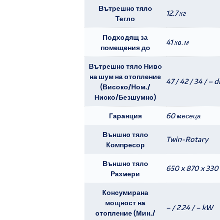
Вътрешно тяло
12.7 кг
Тегло
Подходящ за
41 кв. м
помещения до
Вътрешно тяло Ниво
на шум на отопление
47 / 42 / 34 / – 
(Високо/Ном./
Ниско/Безшумно)
Гаранция
60 месеца
Външно тяло
Twin-Rotary
Компресор
Външно тяло
650 x 870 x 330 
Размери
Консумирана
мощност на
– / 2.24 / – kW
отопление (Мин./