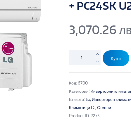
+ PC24SK U
3,070.26
лв
Купи
Код:
6700
Категория:
Инверторни климати
Етикети:
LG
,
Инверторен климати
Климатици LG
,
Стенни
Product ID:
2273