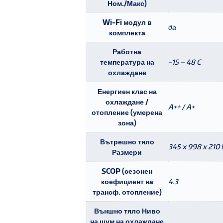
Ном./Макс)
Wi-Fi модул в
да
комплекта
Работна
температура на
-15 – 48 C
охлаждане
Енергиен клас на
охлаждане /
A++ / A+
отопление (умерена
зона)
Вътрешно тяло
345 x 998 x 210 
Размери
SCOP (сезонен
коефициент на
4.3
трансф. отопление)
Външно тяло Ниво
на шум на охлаждане