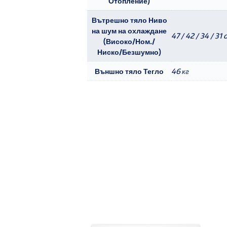
Отопление)
Вътрешно тяло Ниво
на шум на охлаждане
47 / 42 / 34 / 31 
(Високо/Ном./
Ниско/Безшумно)
Външно тяло Тегло
46 кг