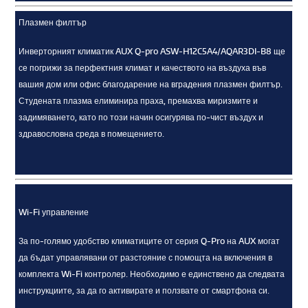
Плазмен филтър
Инверторният климатик AUX Q-pro ASW-H12C5A4/AQAR3DI-B8 ще
се погрижи за перфектния климат и качеството на въздуха във
вашия дом или офис благодарение на вградения плазмен филтър.
Студената плазма елиминира праха, премахва миризмите и
задимяването, като по този начин осигурява по-чист въздух и
здравословна среда в помещението.
Wi-Fi управление
За по-голямо удобство климатиците от серия Q-Pro на AUX могат
да бъдат управлявани от разстояние с помощта на включения в
комплекта Wi-Fi контролер. Необходимо е единствено да следвата
инструкциите, за да го активирате и ползвате от смартфона си.