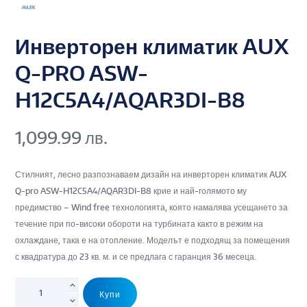
Инверторен климатик AUX
Q-PRO ASW-
H12C5A4/AQAR3DI-B8
1,099.99
лв.
Стилният, лесно разпознаваем дизайн на инверторен климатик AUX
Q-pro ASW-H12C5A4/AQAR3DI-B8 крие и най-голямото му
предимство – Wind free технологията, която намалява усещането за
течение при по-високи обороти на турбината както в режим на
охлаждане, така е на отопление. Моделът е подходящ за помещения
с квадратура до 23 кв. м. и се предлага с гаранция 36 месеца.
Купи