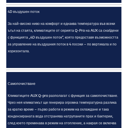
4D въздушен поток
За най-високо ниво на комфорт и еднаква температура във всеки
ъгъл на стаята, климатиците от серията Q-Pro на AUX са снабдени
с функцията „4D въздушен поток“, която предоставя възможността
за управление на въздушния поток в 4 посоки – по вертикала и по
хоризонтала.
Самопочистване
Климатиците AUX Q-pro разполагат с функция за самопочистване.
Чрез нея климатикът ще генерира огромна температурна разлика
за кратко време – първо работи в режим на охлаждане и така
кондензираната вода отстранява натрупаните прах и бактерии,
след което преминава в режим на отопление, а накрая се включва