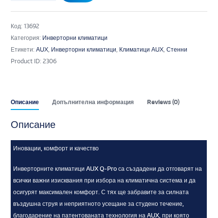
Код:
13692
Категория:
Инверторни климатици
Етикети:
AUX
,
Инверторни климатици
,
Климатици AUX
,
Стенни
Product ID:
2306
Описание
Допълнителна информация
Reviews (0)
Описание
Иновации, комфорт и качество
Инверторните климатици AUX Q-Pro са създадени да отговарят на
всички важни изисквания при избора на климатична система и да
осигурят максимален комфорт. С тях ще забравите за силната
въздушна струя и неприятното усещане за студено течение,
благодарение на патентованата технология на AUX, при която