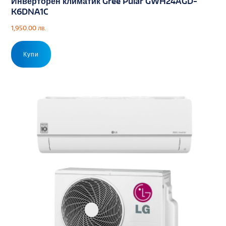
Инверторен климатик Gree Pular GWH24AGD-
K6DNA1C
1,950.00
лв.
Купи