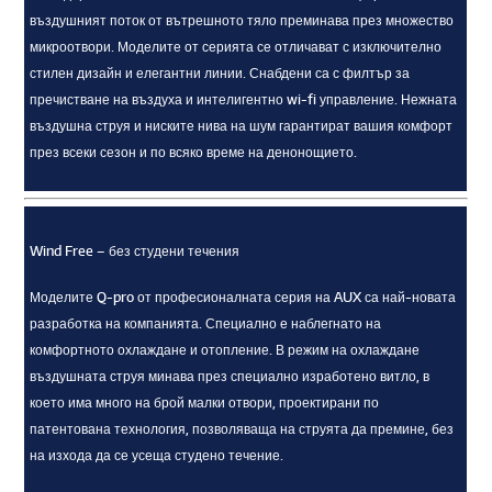
въздушният поток от вътрешното тяло преминава през множество
микроотвори. Моделите от серията се отличават с изключително
стилен дизайн и елегантни линии. Снабдени са с филтър за
пречистване на въздуха и интелигентно wi-fi управление. Нежната
въздушна струя и ниските нива на шум гарантират вашия комфорт
през всеки сезон и по всяко време на денонощието.
Wind Free – без студени течения
Моделите Q-pro от професионалната серия на AUX са най-новата
разработка на компанията. Специално е наблегнато на
комфортното охлаждане и отопление. В режим на охлаждане
въздушната струя минава през специално изработено витло, в
което има много на брой малки отвори, проектирани по
патентована технология, позволяваща на струята да премине, без
на изхода да се усеща студено течение.