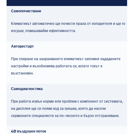
Самопочистване
Климатикът автоматично ще почисти праха от изпарителя и ще го
изсуши, повишавайки ефективността.
Авторестарт
При спиране на захранването климатикът запомня зададените
настройки и възобновява работата си, когато токът е
възстановен.
Самодиагностика
При работа извън норми или проблем с компонент от системата,
на дисплея ще се появи код за грешка, която да насочи
сервизните специалисти за по-лесното и бързо отстраняване.
4D въздушен поток