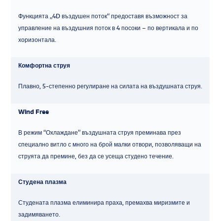
Функцията „4D въздушен поток“ предоставя възможност за
управление на въздушния поток в 4 посоки – по вертикала и по
хоризонтала.
Комфортна струя
Плавно, 5-степенно регулиране на силата на въздушната струя.
Wind Free
В режим “Охлаждане” въздушната струя преминава през
специално витло с много на брой малки отвори, позволяващи на
струята да премине, без да се усеща студено течение.
Студена плазма
Студената плазма елиминира праха, премахва миризмите и
задимяването.