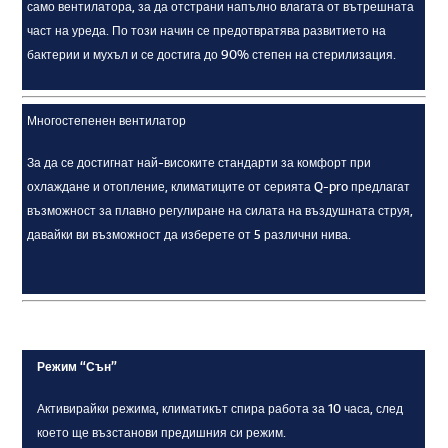
само вентилатора, за да отстрани напълно влагата от вътрешната
част на уреда. По този начин се предотвратява развитието на
бактерии и мухъл и се достига до 90% степен на стерилизация.
Многостепенен вентилатор
За да се достигнат най-високите стандарти за комфорт при
охлаждане и отопление, климатиците от серията Q-pro предлагат
възможност за плавно регулиране на силата на въздушната струя,
давайки ви възможност да изберете от 5 различни нива.
Режим “Сън”
Активирайки режима, климатикът спира работа за 10 часа, след
което ще възстанови предишния си режим.