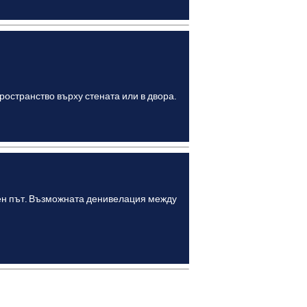
остранство върху стената или в двора.
бен път. Възможната денивелация между