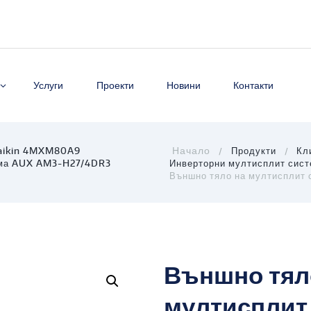
Услуги
Проекти
Новини
Контакти
Daikin 4MXM80A9
Продукти
Кл
ема AUX AM3-H27/4DR3
Инверторни мултисплит сис
Външно тяло на мултисплит с
Външно тял
мултисплит