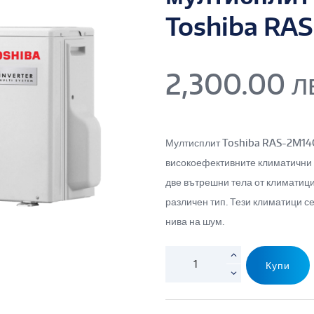
Toshiba RA
2,300.00
л
Мултисплит Toshiba RAS-2M14G
високоефективните климатични 
две вътрешни тела от климатици
различен тип. Тези климатици с
нива на шум.
Купи