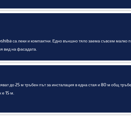
shiba са леки и компактни. Едно външно тяло заема съвсем малко пр
я вид на фасадата.
яват до 25 м тръбен път за инсталация в една стая и 80 м общ тръ
 е 15 м.