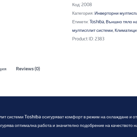
Код:
2008
Категория:
Инверторни мултисп
Етикети:
Toshiba
,
Външно тяло на
мултисплит системи
,
Климатици 
Product ID:
2383
ция
Reviews (0)
ит системи Toshiba осигуряват комфорт в режим на охлаждане и от
игурява оптимална работа и значително подобрение на качеството н