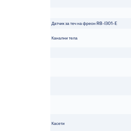
Датчик за теч на фреон RB-I301-E
Канални тела
Касети