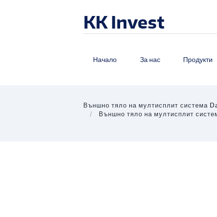
KK Invest
Начало
За нас
Продукти
Външно тяло на мултисплит система 
Външно тяло на мултисплит сист