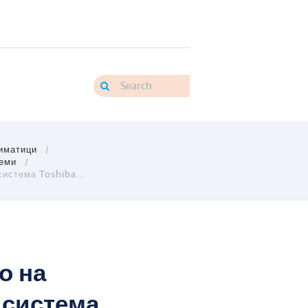
иматици
теми
истема Toshiba...
о на
 система