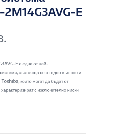
S-2M14G3AVG-E
в.
3AVG-E е една от най-
системи, състояща се от едно външно и
 Toshiba, които могат да бъдат от
е характеризират с изключително ниски