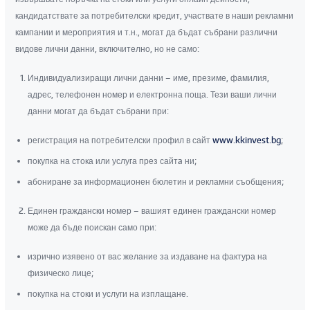
кандидатствате за потребителски кредит, участвате в наши рекламни
кампании и мероприятия и т.н., могат да бъдат събрани различни
видове лични данни, включително, но не само:
Индивидуализиращи лични данни – име, презиме, фамилия,
адрес, телефонен номер и електронна поща. Тези ваши лични
данни могат да бъдат събрани при:
регистрация на потребителски профил в сайт
www.kkinvest.bg
;
покупка на стока или услуга през сайтa ни;
абониране за информационен бюлетин и рекламни съобщения;
Единен граждански номер – вашият единен граждански номер
може да бъде поискан само при:
изрично изявено от вас желание за издаване на фактура на
физическо лице;
покупка на стоки и услуги на изплащане.