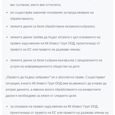
вас съгласие, което вие оттегляте;
не съществува законово основание за продължаване на
обработването;
личните данни са били обработвани незаконосъобразно;
личните данни трябва да бъдат изтрити с цел спазването на
правно задължение на КК Инвест Груп ООД, произтичащо от
правото на ЕС или правото на държава членка;
личните данни са били събрани във връзка с предлагането на
услуги на информационното общество на дете.
„Правото да бъдеш забравен“ не е абсолютно право. Съществуват
ситуации, в които КК Инвест Груп ООД има възможност да откаже да
изтрие данните, а именно когато обработването на конкретните
данни е необходимо за някоя от следните цели:
за спазване на правно задължение на КК Инвест Груп ООД,
произтичащо от правото на ЕС или правото на държава членка на