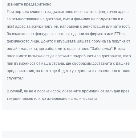
извините предварително.
При поръчка клиентът задължително посочва телефон, точен адрес
за осъществяване на доставка, име и фамилия на получателя и e-
mail адрес за всички поръчки, направени с регистрация или като гост.
За издаване на фактура се попълват данни за фирмата или ЕГН за
физическото лице. Докато извършвате Вашата поръчка за покупка от
онлайн магазина, ще забележите празно поле “Забележки”. В това
поле имате възможност да посочите подробности за доставката, като
при възможност от наша страна, ще съобразим доставката с Вашите
предпочитания, за което ще бъдете уведомени своевременно от наш
служител.
В случай, че не e посочен срок, обявените промоции са валидни през
текущия месец или до изчерпване на количествата.