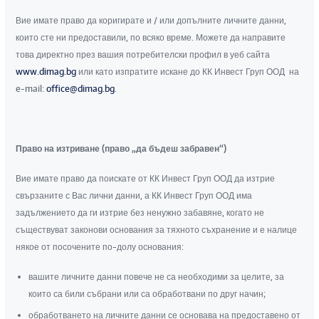
Вие имате право да коригирате и / или допълните личните данни,
които сте ни предоставили, по всяко време. Можете да направите
това директно през вашия потребителски профил в уеб сайта
www.dimag.bg
или като изпратите искане до КК Инвест Груп ООД на
e-mail:
office@dimag.bg
.
Право на изтриване (право „да бъдеш забравен“)
Вие имате право да поискате от КК Инвест Груп ООД да изтрие
свързаните с Вас лични данни, а КК Инвест Груп ООД има
задължението да ги изтрие без ненужно забавяне, когато не
съществуват законови основания за тяхното съхранение и е налице
някое от посочените по-долу основания:
вашите личните данни повече не са необходими за целите, за
които са били събрани или са обработвани по друг начин;
обработването на личните данни се основава на предоставено от