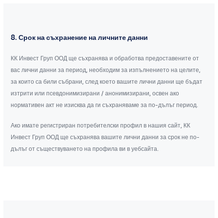
8. Срок на съхранение на личните данни
КК Инвест Груп ООД ще съхранява и обработва предоставените от
вас лични данни за период, необходим за изпълнението на целите,
за които са били събрани, след което вашите лични данни ще бъдат
изтрити или псевдонимизирани / анонимизирани, освен ако
нормативен акт не изисква да ги съхраняваме за по-дълъг период.
Ако имате регистриран потребителски профил в нашия сайт, КК
Инвест Груп ООД ще съхранява вашите лични данни за срок не по-
дълъг от съществуването на профила ви в уебсайта.