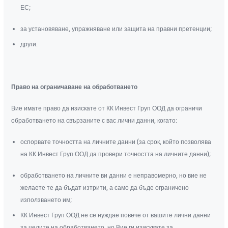
ЕС;
за установяване, упражняване или защита на правни претенции;
други.
Право на ограничаване на обработването
Вие имате право да изискате от КК Инвест Груп ООД да ограничи
обработването на свързаните с вас лични данни, когато:
оспорвате точността на личните данни (за срок, който позволява
на КК Инвест Груп ООД да провери точността на личните данни);
обработването на личните ви данни е неправомерно, но вие не
желаете те да бъдат изтрити, а само да бъде ограничено
използването им;
КК Инвест Груп ООД не се нуждае повече от вашите лични данни
за целите на обработването, но Вие ги изисквате за