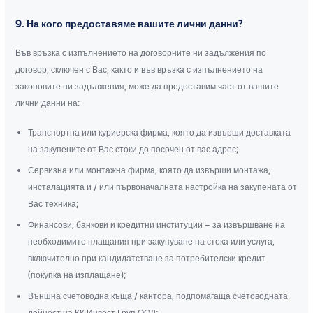
9. На кого предоставяме вашите лични данни?
Във връзка с изпълнението на договорните ни задължения по
договор, сключен с Вас, както и във връзка с изпълнението на
законовите ни задължения, може да предоставим част от вашите
лични данни на:
Транспортна или куриерска фирма, която да извърши доставката
на закупените от Вас стоки до посочен от вас адрес;
Сервизна или монтажна фирма, която да извърши монтажа,
инсталацията и / или първоначалната настройка на закупената от
Вас техника;
Финансови, банкови и кредитни институции – за извършване на
необходимите плащания при закупуване на стока или услуга,
включително при кандидатстване за потребителски кредит
(покупка на изплащане);
Външна счетоводна къща / кантора, подпомагаща счетоводната
дейност на КК Инвест Груп ООД;