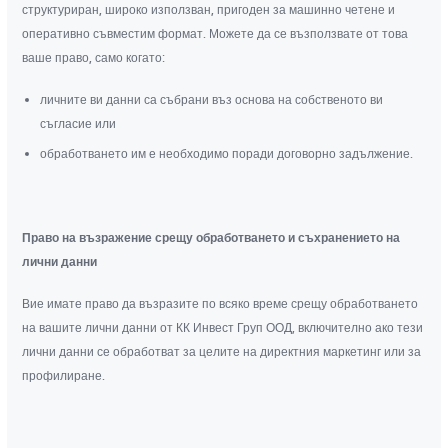
структуриран, широко използван, пригоден за машинно четене и
оперативно съвместим формат. Можете да се възползвате от това
ваше право, само когато:
личните ви данни са събрани въз основа на собственото ви
съгласие или
обработването им е необходимо поради договорно задължение.
Право на възражение срещу обработването и съхранението на
лични данни
Вие имате право да възразите по всяко време срещу обработването
на вашите лични данни от КК Инвест Груп ООД, включително ако тези
лични данни се обработват за целите на директния маркетинг или за
профилиране.