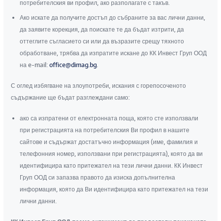
потребителския ви профил, ако разполагате с такъв.
Ако искате да получите достъп до събраните за вас лични данни,
да заявите корекция, да поискате те да бъдат изтрити, да
оттеглите съгласието си или да възразите срещу тяхното
обработване, трябва да изпратите искане до КК Инвест Груп ООД
на e-mail:
office@dimag.bg
.
С оглед избягване на злоупотреби, искания с горепосоченото
съдържание ще бъдат разглеждани само:
ако са изпратени от електронната поща, която сте използвали
при регистрацията на потребителския Ви профил в нашите
сайтове и съдържат достатъчно информация (име, фамилия и
телефонния номер, използвани при регистрацията), която да ви
идентифицира като притежател на тези лични данни. КК Инвест
Груп ООД си запазва правото да изиска допълнителна
информация, която да Ви идентифицира като притежател на тези
лични данни.