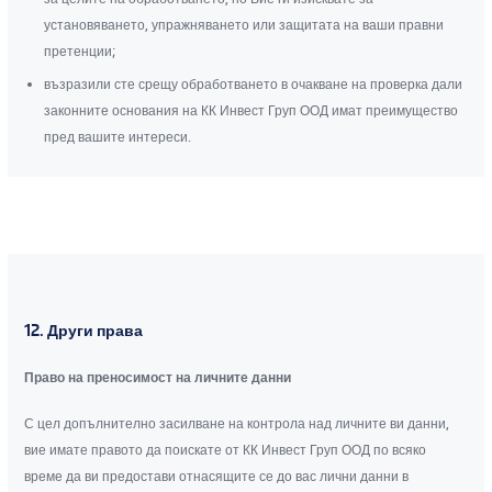
установяването, упражняването или защитата на ваши правни
претенции;
възразили сте срещу обработването в очакване на проверка дали
законните основания на КК Инвест Груп ООД имат преимущество
пред вашите интереси.
12. Други права
Право на преносимост на личните данни
С цел допълнително засилване на контрола над личните ви данни,
вие имате правото да поискате от КК Инвест Груп ООД по всяко
време да ви предостави отнасящите се до вас лични данни в