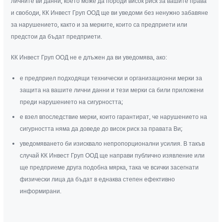
личните ви данни, което може да породи висок риск за вашите права
и свободи, КК Инвест Груп ООД ще ви уведоми без ненужно забавяне
за нарушението, както и за мерките, които са предприети или
предстои да бъдат предприети.
КК Инвест Груп ООД не е длъжен да ви уведомява, ако:
е предприел подходящи технически и организационни мерки за
защита на вашите лични данни и тези мерки са били приложени
преди нарушението на сигурността;
е взел впоследствие мерки, които гарантират, че нарушението на
сигурността няма да доведе до висок риск за правата Ви;
уведомяването би изисквало непропорционални усилия. В такъв
случай КК Инвест Груп ООД ще направи публично изявление или
ще предприеме друга подобна мярка, така че всички засегнати
физически лица да бъдат в еднаква степен ефективно
информирани.