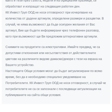
както и тези през събота, неделя и на официални празници, се
обработват и изпращат на следващия работен ден.
КК Инвест Груп ООД не носи отговорност при изчерпване на
количества от дадени артикули, определени размери и разцветки. В
случай, че няма възможност да бъде осигурен желания от Вас
артикул, Вие ще бъдете информирани чрез телефонен разговор,
като при възможност ще Ви предложим алтернативни артикули.
Снимките на продуктите са илюстративни. Имайте предвид, че са
допустими отклонения или несъответствия от действителните
цветове на различните видове дамаски/декори с тези на екрана на
Вашето устройство.
Настоящите Общи условия могат да бъдат актуализирани по всяко
време, без да е необходимо специално уведомяване на
Потребителите. КК Инвест Груп ООД не носи отговорност, в случай че
потребителите не са се запознали с последващи актуализации на
публикуваните на сайта общи условия.