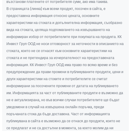
възстанови платените от потребителя суми, ако има такива.
В страницата (линка) към всеки продукт, посочен в сайта, е
предоставена информация относно цената, основните
характеристики на стоката и допълнителна информация, съобразно
вида на стоката, целяща подпомагането на извършването на
информиран избор от потребителите при покупката на продукта. КК
Инвест Груп ООД не носи отговорност за неточности в описанието на
стоката, които не се отнасят към основните характеристики на
стоката и не претендира за изчерпателност на предоставената
информация. КК Инвест Груп ООД има право по всяко време и без
предупреждение да прави промени в публикуваните продукти, цени и
други характеристики на стоките и потребителите се считат
информирани за посочените промени от датата на публикуването
им. Информацията за част от публикуваните продукти е възможно да
не е актуализирана, но във всички случаи потребителите ще бъдат
уведомени в случай на извършена онлайн поръчка, преди
поръчаната стока да бъде доставена. Част от информацията
публикувана в сайта е възможно да се отнася до продукти, които не
се предлагат и не са достъпни в момента, за което молим да ни