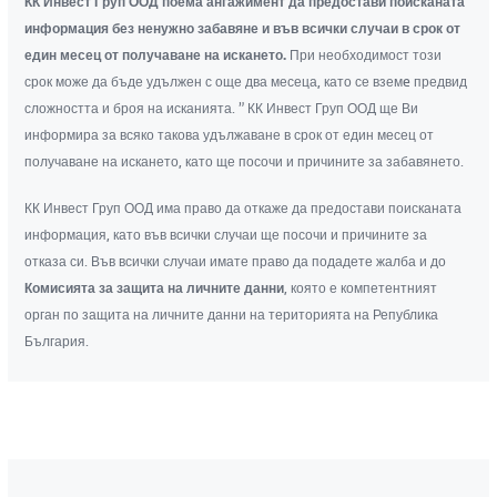
КК Инвест Груп ООД поема ангажимент да предостави поисканата
информация без ненужно забавяне и във всички случаи в срок от
един месец от получаване на искането.
При необходимост този
срок може да бъде удължен с още два месеца, като се вземe предвид
сложността и броя на исканията. ” КК Инвест Груп ООД ще Ви
информира за всяко такова удължаване в срок от един месец от
получаване на искането, като ще посочи и причините за забавянето.
КК Инвест Груп ООД има право да откаже да предостави поисканата
информация, като във всички случаи ще посочи и причините за
отказа си. Във всички случаи имате право да подадете жалба и до
Комисията за защита на личните данни
, която е компетентният
орган по защита на личните данни на територията на Република
България.