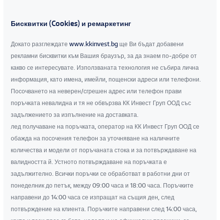
Бисквитки (Cookies) и ремаркетинг
Докато разглеждате
www.kkinvest.bg
ще Ви бъдат добавени
рекламни бисквитки към Вашия браузър, за да знаем по-добре от
какво се интересувате. Използваната технология не събира лична
информация, като имена, имейли, пощенски адреси или телефони.
Посочването на неверен/сгрешен адрес или телефон прави
поръчката невалидна и тя не обвързва КК Инвест Груп ООД със
задължението за изпълнение на доставката.
лед получаване на поръчката, оператор на КК Инвест Груп ООД се
обажда на посочения телефон за уточняване на наличните
количества и модели от поръчаната стока и за потвърждаване на
валидността й. Устното потвърждаване на поръчката е
задължително. Всички поръчки се обработват в работни дни от
понеделник до петък, между 09:00 часа и 18:00 часа. Поръчките
направени до 14:00 часа се изпращат на същия ден, след
потвърждение на клиента. Поръчките направени след 14:00 часа,