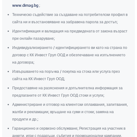
www.dimag.bg
;
Техническо съдействие за създаване на потребителски профил в
сайта ни и възстановяване на забравена парола за достъп;
Идентификация и валидация на предвидената от закона възраст
при онлайн пазаруване;
Индивидуализирането / идентифицирането ви като на страна по
договор с КК Инвест Груп ООД и обезпечаване на изпълнението
на договора;
Извършването на поръчка / покупка на стока или услуга през
сайта на КК Инвест Груп ООД;
Предоставяне на разяснения и допълнителна информация за
предлаганите от КК Инвест Груп ООД стоки и услуги;
Администриране и отговор на клиентски оплаквания, запитвания,
жалби и рекламации; връщане на суми и стоки; замяна на
продукти и др.;
Гаранционно и сервизно обслужване; Регистрация на участник в
анкети, игри с подаръци, събития и промоционални кампании,