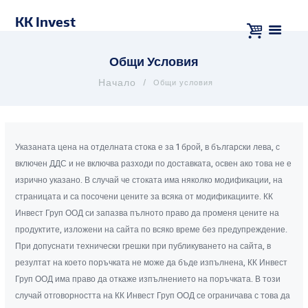
KK Invest
Общи Условия
Общи условия
Указаната цена на отделната стока е за 1 брой, в български лева, с
включен ДДС и не включва разходи по доставката, освен ако това не е
изрично указано. В случай че стоката има няколко модификации, на
страницата и са посочени цените за всяка от модификациите. КК
Инвест Груп ООД си запазва пълното право да променя цените на
продуктите, изложени на сайта по всяко време без предупреждение.
При допуснати технически грешки при публикуването на сайта, в
резултат на което поръчката не може да бъде изпълнена, КК Инвест
Груп ООД има право да откаже изпълнението на поръчката. В този
случай отговорността на КК Инвест Груп ООД се ограничава с това да