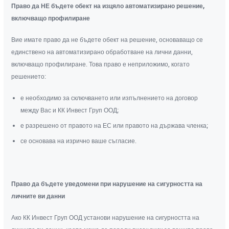
Право да НЕ бъдете обект на изцяло автоматизирано решение,
включващо профилиране
Вие имате право да не бъдете обект на решение, основаващо се
единствено на автоматизирано обработване на лични данни,
включващо профилиране. Това право е неприложимо, когато
решението:
е необходимо за сключването или изпълнението на договор
между Вас и КК Инвест Груп ООД;
е разрешено от правото на ЕС или правото на държава членка;
се основава на изрично ваше съгласие.
Право да бъдете уведомени при нарушение на сигурността на
личните ви данни
Ако КК Инвест Груп ООД установи нарушение на сигурността на