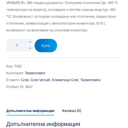
VERSATI III с 185 l водосъдържател. Осигурява отопление (до +60 °C
температура на водата), охлаждане и битова гореща вода (до +80
°C). Възможност за подово охлаждане или отопление, радиаторно
отопление, климатизация с вентилаторни конвектори, БГВ с
възможност за включване на слънчеви колектори.
Купи
Код:
7082
Категория:
Термопомпи
Етикети:
Gree
,
Gree Versati
,
Климатици Gree
,
Термопомпи
Product ID:
3647
Допълнителна информация
Reviews (0)
Допълнителна информация