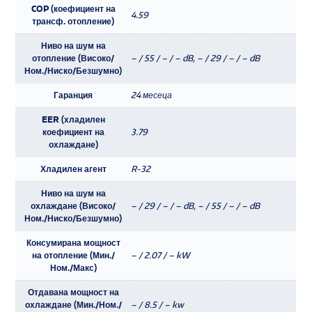
COP (коефициент на
4.59
трансф. отопление)
Ниво на шум на
отопление (Високо/
– / 55 / – / – dB, – / 29 / – / – dB
Ном./Ниско/Безшумно)
Гаранция
24 месеца
EER (хладилен
коефициент на
3.79
охлаждане)
Хладилен агент
R-32
Ниво на шум на
охлаждане (Високо/
– / 29 / – / – dB, – / 55 / – / – dB
Ном./Ниско/Безшумно)
Консумирана мощност
на отопление (Мин./
– / 2.07 / – kW
Ном./Макс)
Отдавана мощност на
охлаждане (Мин./Ном./
– / 8.5 / – kw