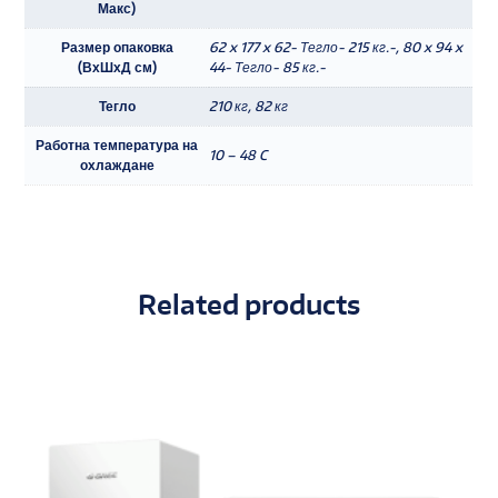
Макс)
Размер опаковка
62 x 177 x 62- Тегло- 215 кг.-, 80 x 94 x
(ВхШхД см)
44- Тегло- 85 кг.-
Тегло
210 кг, 82 кг
Работна температура на
10 – 48 C
охлаждане
Related products