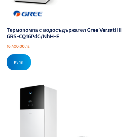
Tермопомпа с водосъдържател Gree Versati III
GRS-CQ16PdG/NhH-E
16,400.00
лв.
Купи