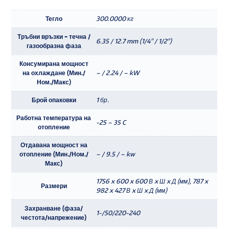
Тегло
300.0000 кг
Тръбни връзки - течна /
6.35 / 12.7 mm (1/4" / 1/2")
газообразна фаза
Консумирана мощност
на охлаждане (Мин./
– / 2.24 / – kW
Ном./Макс)
Брой опаковки
1 бр.
Работна температура на
-25 – 35 C
отопление
Отдавана мощност на
отопление (Мин./Ном./
– / 9.5 / – kw
Макс)
1756 x 600 x 600 В x Ш x Д (мм), 787 x
Размери
982 x 427 В x Ш x Д (мм)
Захранване (фаза/
1-/50/220-240
честота/напрежение)