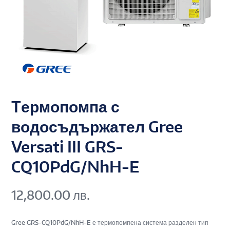
Tермопомпа с
водосъдържател Gree
Versati III GRS-
CQ10PdG/NhH-E
12,800.00
лв.
Gree GRS-CQ10PdG/NhH-E е термопомпена система разделен тип