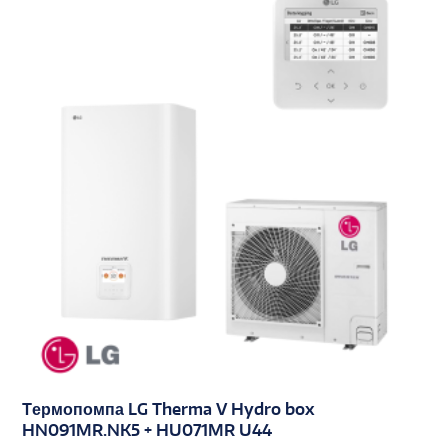
Tермопомпа LG Therma V Hydro box
HN091MR.NK5 + HU071MR U44