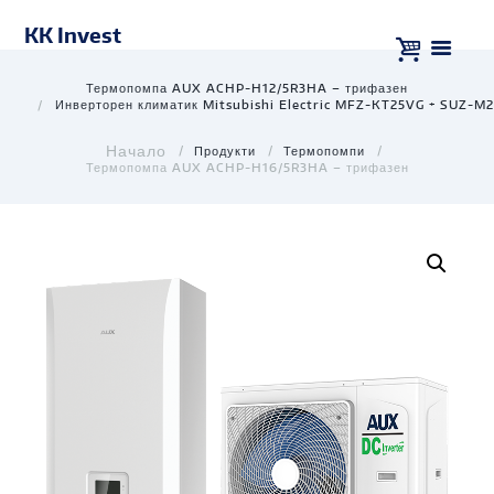
KK Invest
Термопомпа AUX ACHP-H12/5R3HA – трифазен
Инверторен климатик Mitsubishi Electric MFZ-KT25VG + SUZ-M2
Продукти
Термопомпи
Термопомпа AUX ACHP-H16/5R3HA – трифазен