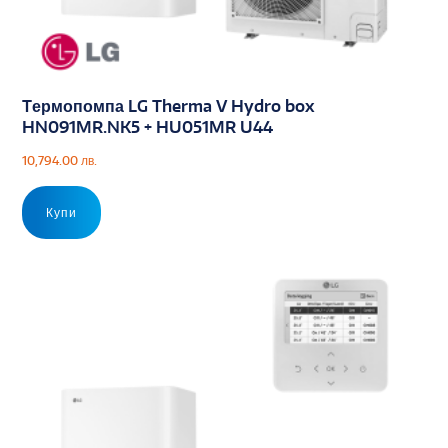
Tермопомпа LG Therma V Hydro box
HN091MR.NK5 + HU051MR U44
10,794.00
лв.
Купи