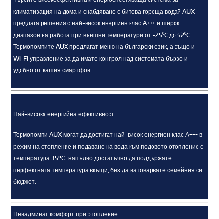
климатизация на дома и снабдяване с битова гореща вода? AUX
предлага решения с най-висок енергиен клас A+++ и широк
диапазон на работа при външни температури от -25⁰C до 52⁰C.
Термопомпите AUX предлагат меню на български език, а също и
Wi-Fi управление за да имате контрол над системата бързо и
удобно от вашия смартфон.
Най-висока енергийна ефективност
Термопомпи AUX могат да достигат най-висок енергиен клас А+++ в
режим на отопление и подаване на вода към подовото отопление с
температура 35ºС, напълно достатъчно да поддържате
перфектната температура вкъщи, без да натоварвате семейния си
бюджет.
Ненадминат комфорт при отопление