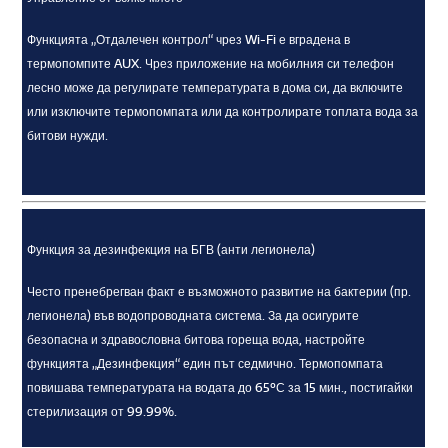
Функцията „Отдалечен контрол“ чрез Wi-Fi е вградена в
термопомпите AUX. Чрез приложение на мобилния си телефон
лесно може да регулирате температурата в дома си, да включите
или изключите термопомпата или да контролирате топлата вода за
битови нужди.
Функция за дезинфекция на БГВ (анти легионела)
Често пренебрегван факт е възможното развитие на бактерии (пр.
легионела) във водопроводната система. За да осигурите
безопасна и здравословна битова гореща вода, настройте
функцията „Дезинфекция“ един път седмично. Термопомпата
повишава температурата на водата до 65ºС за 15 мин., постигайки
стерилизация от 99.99%.