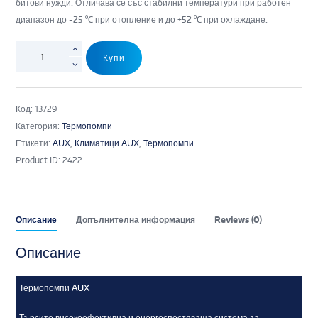
битови нужди. Отличава се със стабилни температури при работен
диапазон до -25 ⁰C при отопление и до +52 ⁰C при охлаждане.
Купи
Код:
13729
Категория:
Термопомпи
Етикети:
AUX
,
Климатици AUX
,
Термопомпи
Product ID:
2422
Описание
Допълнителна информация
Reviews (0)
Описание
Термопомпи AUX
Търсите високоефективна и енергоспестяваща система за