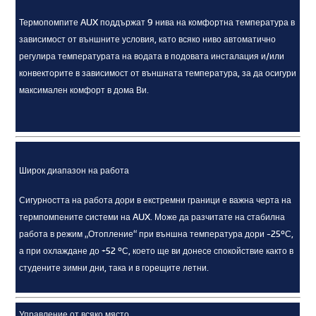
Термопомпите AUX поддържат 9 нива на комфортна температура в
зависимост от външните условия, като всяко ниво автоматично
регулира температурата на водата в подовата инсталация и/или
конвекторите в зависимост от външната температура, за да осигури
максимален комфорт в дома Ви.
Широк диапазон на работа
Сигурността на работа дори в екстремни граници е важна черта на
термпомпените системи на AUX. Може да разчитате на стабилна
работа в режим „Отопление“ при външна температура дори -25ºС,
а при охлаждане до +52 ºС, което ще ви донесе спокойствие както в
студените зимни дни, така и в горещите летни.
Управление от всяко място