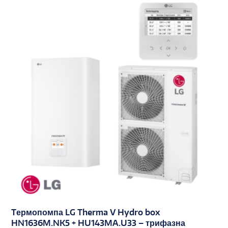
Tермопомпа LG Therma V Hydro box
HN1636M.NK5 + HU143MA.U33 – трифазна