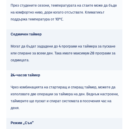
През студените сезони, температурата на стаите може да бъде
на комфортно ниво, дори когато отсъствате. Климатикът
поддържа температура от 10°C.
Седмичен таймер
Могат да бъдат зададени до 4 програми на таймера за пускане
или спиране за всеки ден. Така имате максимум 28 програми за
седмицата.
24-часов таймер
Чрез комбинацията на стартиращ и спиращ таймер, можете да
използвате две операции за таймера на ден. Веднъж настроени,
таймерите ще пускат и спират системата в посочения час на
деня.
Режим „Сън”