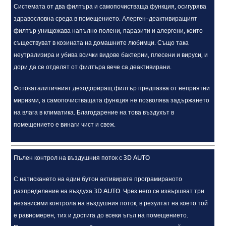
Системата от два филтъра и самопочистваща функция, осигурява
здравословна среда в помещението. Алерген-деактивиращият
филтър унищожава напълно полени, паразити и алергени, които
съществуват в козината на домашните любимци. Също така
неутрализира и убива всички видове бактерии, плесени и вируси, и
дори да се отделят от филтъра вече са деактивирани.
Фотокаталитичният дезодориращ филтър предпазва от неприятни
миризми, а самопочистващата функция не позволява задържането
на влага в климатика. Благодарение на това въздухът в
помещението е винаги чист и свеж.
Пълен контрол на въздушния поток с 3D AUTO
С натискането на един бутон активирате програмираното
разпределение на въздуха 3D AUTO. Чрез него се извършват три
независими контрола на въздушния поток, в резултат на което той
е равномерен, тих и достига до всеки ъгъл на помещението.