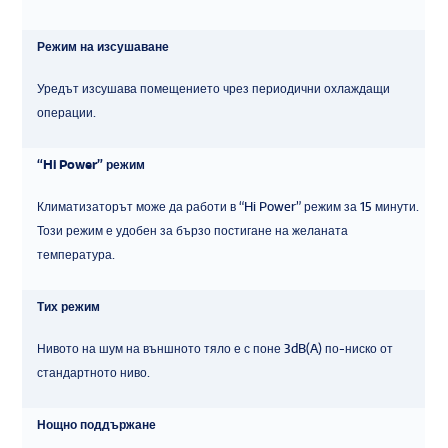
Режим на изсушаване
Уредът изсушава помещението чрез периодични охлаждащи
операции.
“Hi Power” режим
Климатизаторът може да работи в “Hi Power” режим за 15 минути.
Този режим е удобен за бързо постигане на желаната
температура.
Тих режим
Нивото на шум на външното тяло е с поне 3dB(A) по-ниско от
стандартното ниво.
Нощно поддържане