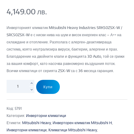
4,149.00
лв.
Инверторният климатик Mitsubishi Heavy Industries SRK50ZSX-W /
SRC50ZSX-W е с ниски нива на шум и висок енергиен клас – А++ на
охлаждане и отопление. Разполага с алерген-деактивираща
система, която неутрализира вируси, бактерии, алергени и прах.
Благодарение на двойните клапи и функцията 3D Auto, той се грижи
за вашия комфорт, като насочва равномерно въздушния поток.
Всички климатици от серията ZSX-W са с 36 месеца гаранция.
Купи
Код:
5791
Категория:
Инверторни климатици
Етикети:
Mitsubishi Heavy
,
Инверторен климатик Mitsubishi H
,
Инверторни климатици
,
Климатици Mitsubishi Heavy
,