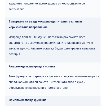
желаното положение, което варира от хоризонтално до
вертикално.
Завъртане на въздухо-разпределителните клапи в
хоризонтално направление
Изпраща приятен въздушен полъх в широк обхват, чрез
завъртане на въздухоразпределителните клапи автоматично
вляво и вдясно. Клапите могат да бъдат фиксирани в желаната
позиция.
Алерген-деактивираща система
Тази функция се стартира за два часа след като климатизаторът е
спрял нормалната си работа. Вътрешното тяло е сухо и
образуването на плесени е предотвратено.
Самопочистваща функция