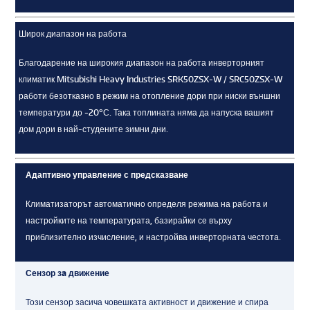
Широк диапазон на работа
Благодарение на широкия диапазон на работа инверторният
климатик Mitsubishi Heavy Industries SRK50ZSX-W / SRC50ZSX-W
работи безотказно в режим на отопление дори при ниски външни
температури до -20°С. Така топлината няма да напуска вашият
дом дори в най-студените зимни дни.
Адаптивно управление с предсказване
Климатизаторът автоматично определя режима на работа и
настройките на температурата, базирайки се върху
приблизително изчисление, и настройва инверторната честота.
Сензор зa движение
Този сензор засича човешката активност и движение и спира