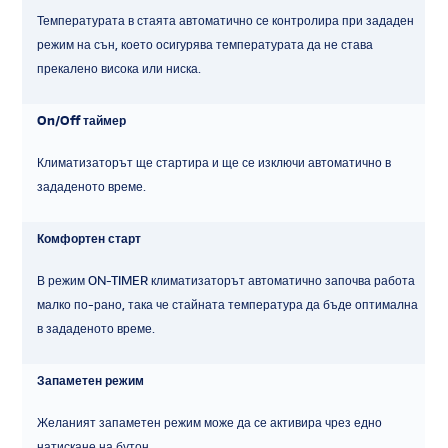
Температурата в стаята автоматично се контролира при зададен
режим на сън, което осигурява температурата да не става
прекалено висока или ниска.
On/Off таймер
Климатизаторът ще стартира и ще се изключи автоматично в
зададеното време.
Комфортен старт
В режим ON-TIMER климатизаторът автоматично започва работа
малко по-рано, така че стайната температура да бъде оптимална
в зададеното време.
Запаметен режим
Желаният запаметен режим може да се активира чрез едно
натискане на бутон.