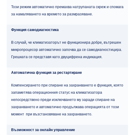
Този режим автоматично премахва натрупаната скреж и спомага
за намаляването на времето за размразяване.
Функция самодиагностика
В случай, че климатизаторът не функционира добре, вътрешен
микропроцесор автоматично започва да се самодиагностицира.
Грешката се представя като двуцифрена индикация.
Автоматична функция за рестартиране
Компенсирането при спиране на захранването е функция, която
запаметява операционния статус на климатизатора
непосредствено преди изключването му заради спиране на
захранването и автоматично продължава операцията от този
момент при възстановяване на захранването.
Възможност за онлайн управление