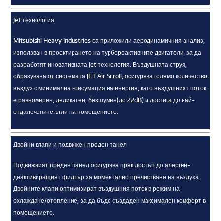
Jet технология
Mitsubishi Heavy Industries са приложили аеродинамичния анализ,
използван в проектирането на турбореактивните двигатели, за да
разработят иновативната Jet технология. Въздушната струя,
образувана от системата JET Air Scroll, осигурява голямо количество
въздух с минимална консумация на енергия, като въздушният поток
е равномерен, деликатен, безшумен(до 22dB) и достига до най-
отдалечените ъгли на помещението.
Двойни клапи и подвижен преден панел
Подвижният преден панел осигурява пряк достъп до алерген-
деактивиращият филтър за моментално пречистване на въздуха.
Двойните клапи оптимизират въздушния поток в режим на
охлаждане/отопление, за да бъде създаден максимален комфорт в
помещението.