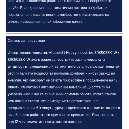
Постига се икономична работа и се минимизират енергийните
загуби. Благодарение на автоматичния контрол на дебита и
посоката на потока, се постига комфортно климатизиране на
цялото помещение по най-ефективен начин.
Сензор за присъствие
Инверторният климатик Mitsubishi Heavy Industries SRK50ZSX-W /
SRC50ZSX-W има вграден сензор, който засича човешката
активност в помещението и автоматично регулира охладителната/
отоплителната мощност за по-голям комфорт и нисък разход на
енергия. Ако сензорът не отчита присъствие в продължение на 15
минути, климатикът автоматично ще намали мощността си на
умерено ниво и ще се върне към нормална работа, когато отново
има някой в стаята. Ако помещението остане празно в
продължение на 60 минути, уредът преминава в режим готовност и
възобновява работата си щом засече присъствие. При отсъствие
над 12 часа климатикът се изключва напълно.