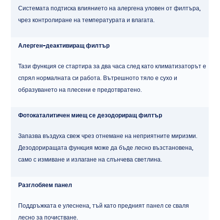
Системата подтиска влиянието на алергена уловен от филтъра,
чрез контролиране на температурата и влагата.
Алерген-деактивиращ филтър
Тази функция се стартира за два часа след като климатизаторът е
спрял нормалната си работа. Вътрешното тяло е сухо и
образуването на плесени е предотвратено.
Фотокаталитичен миещ се дезодориращ филтър
Запазва въздуха свеж чрез отнемане на неприятните миризми.
Дезодориращата функция може да бъде лесно възстановена,
само с измиване и излагане на слънчева светлина.
Разглобяем панел
Поддръжката е улеснена, тъй като предният панел се сваля
лесно за почистване.