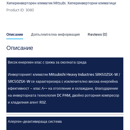
Хиперинверторен климатик Mitsubi
,
Хиперинверторни климатици
Product ID:
3080
Описание
Допълнителна информация
Reviews (0)
Описание
Висок енергиен клас с грижа за околната среда
Инверторният климатик Mitsubishi Heavy Industries SRK50ZSX-W /
SRC50ZSX-W се характеризира с изключително висока енергийна
ефективност – клас А++ на отопление и охлаждане, благодарение
на инверторната технология DC PAM, двойно роторния компресор
и хладилния агент R32.
Алерген-деактивираща система