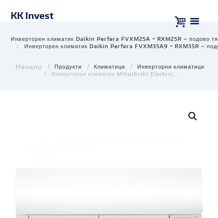
KK Invest
Инверторен климатик Daikin Perfera FVXM25A + RXM25R – подово т
Инверторен климатик Daikin Perfera FVXM35A9 + RXM35R – под
Продукти
Климатици
Инверторни климатици
Инверторен климатик Mitsubishi Electric...