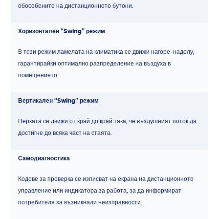
обособените на дистанционното бутони.
Хоризонтален “Swing” режим
В този режим ламелата на климатика се движи нагоре-надолу,
гарантирайки оптимално разпределение на въздуха в
помещението.
Вертикален “Swing” режим
Перката се движи от край до край така, че въздушният поток да
достигне до всяка част на стаята.
Самодиагностика
Кодове за проверка се изписват на екрана на дистанционното
управление или индикатора за работа, за да информират
потребителя за възникнали неизправности.