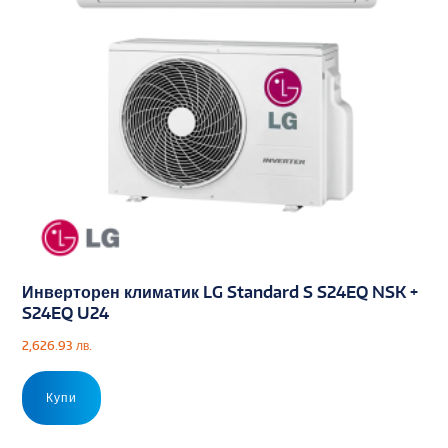
Инверторен климатик LG Standard S S24EQ NSK +
S24EQ U24
2,626.93
лв.
Купи