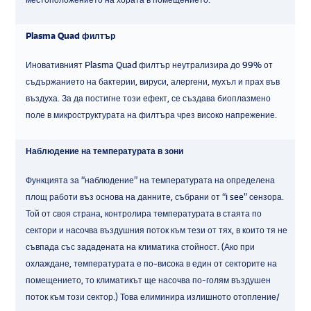
Plasma Quad филтър
Иновативният Plasma Quad филтър неутрализира до 99% от
съдържанието на бактерии, вируси, алергени, мухъл и прах във
въздуха. За да постигне този ефект, се създава биоплазмено
поле в микроструктурата на филтъра чрез високо напрежение.
Наблюдение на температурата в зони
Функцията за “наблюдение” на температурата на определена
площ работи въз основа на данните, събрани от “i see” сензора.
Той от своя страна, контролира температурата в стаята по
сектори и насочва въздушния поток към тези от тях, в които тя не
съвпада със зададената на климатика стойност. (Ако при
охлаждане, температурата е по-висока в един от секторите на
помещението, то климатикът ще насочва по-голям въздушен
поток към този сектор.) Това елиминира излишното отопление/