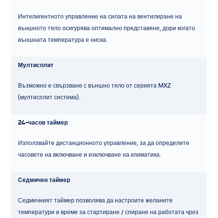
Интелигентното управление на силата на вентилиране на
външното тяло осигурява оптимално представяне, дори когато
външната температура е ниска.
Мултисплит
Възможно е свързване с външно тяло от серията MXZ
(мултисплит система).
24-часов таймер
Използвайте дистанционното управление, за да определите
часовете на включване и изключване на климатика.
Седмичен таймер
Седмичният таймер позволява да настроите желаните
температури и време за стартиране / спиране на работата чрез