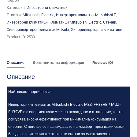
Код:
34
Категория:
Инверторни климатици
Етикети:
Mitsubishi Electric
,
Инверторен климатик Mitsubishi E
,
Инверторни климатици
,
Климатици Mitsubishi Electric
,
Стенни
,
Хиперинверторен климатик Mitsubi
,
Хиперинверторни климатици
Product ID:
2539
Описание
Допълнителна информация
Reviews (0)
Описание
Най-висок енергиен клас
Инверторният климатик Mitsubishi Electric MSZ-FH35VE / MUZ-
FH35VE е с енергиен клас А+++ на охлаждане и отопление, което
осигурява висока ефективност при минимална консумация на
енергия. С него ще се наслаждавате на комфорт през всеки сезон,
без да се притеснявате от високи сметки за електричество.