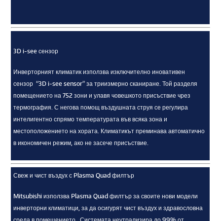
3D i-see сензор
Инверторният климатик използва изключително иновативен
сензор “3D i-see sensor” за триизмерно сканиране. Той разделя
помещението на 752 зони и улавя човешкото присъствие чрез
термография. С негова помощ въздушната струя се регулира
интелигентно спрямо температурата във всяка зона и
местоположението на хората. Климатикът преминава автоматично
в икономичен режим, ако не засече присъствие.
Свеж и чист въздух с Plasma Quad филтър
Mitsubishi използва Plasma Quad филтър за своите нови модели
инверторни климатици, за да осигурят чист въздух и здравословна
среда в помещението. Системата неутрализира до 99% от