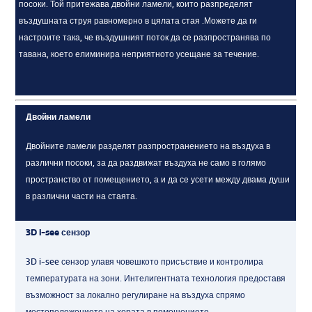
посоки. Той притежава двойни ламели, които разпределят
въздушната струя равномерно в цялата стая .Можете да ги
настроите така, че въздушният поток да се разпространява по
тавана, което елиминира неприятното усещане за течение.
Двойни ламели
Двойните ламели разделят разпространението на въздуха в
различни посоки, за да раздвижат въздуха не само в голямо
пространство от помещението, а и да се усети между двама души
в различни части на стаята.
3D i-see сензор
3D i-see сензор улавя човешкото присъствие и контролира
температурата на зони. Интелигентната технология предоставя
възможност за локално регулиране на въздуха спрямо
местоположението на хората в помещението.