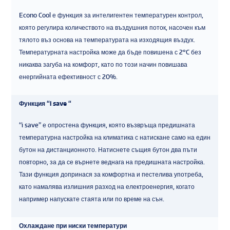
Econo Cool е функция за интелигентен температурен контрол,
която регулира количеството на въздушния поток, насочен към
тялото въз основа на температурата на изходящия въздух.
Температурната настройка може да бъде повишена с 2°C без
никаква загуба на комфорт, като по този начин повишава
енергийната ефективност с 20%.
Функция “i save “
“i save” е опростена функция, която възвръща предишната
температурна настройка на климатика с натискане само на един
бутон на дистанционното. Натиснете същия бутон два пъти
повторно, за да се върнете веднага на предишната настройка.
Тази функция допринася за комфортна и пестелива употреба,
като намалява излишния разход на електроенергия, когато
например напускате стаята или по време на сън.
Охлаждане при ниски температури