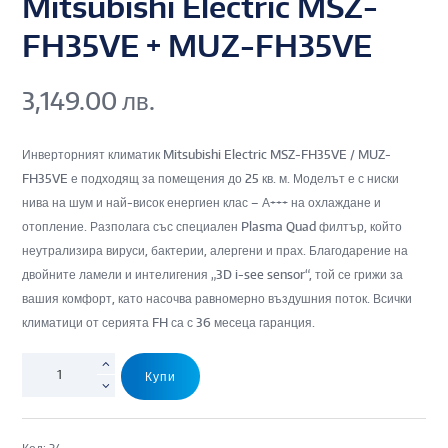
Mitsubishi Electric MSZ-
FH35VE + MUZ-FH35VE
3,149.00
лв.
Инверторният климатик Mitsubishi Electric MSZ-FH35VE / MUZ-
FH35VE е подходящ за помещения до 25 кв. м. Моделът е с ниски
нива на шум и най-висок енергиен клас – А+++ на охлаждане и
отопление. Разполага със специален Plasma Quad филтър, който
неутрализира вируси, бактерии, алергени и прах. Благодарение на
двойните ламели и интелигения „3D i-see sensor“, той се грижи за
вашия комфорт, като насочва равномерно въздушния поток. Всички
климатици от серията FH са с 36 месеца гаранция.
Купи