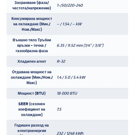
Захранване (фаза/
1-/50/220-240
честота/напрежение)
Консумирана мощност
на охлаждане (Мин./
– / 1.54 / – kW
Ном./Макс)
Външно тяло Тръбни
връзки - течна /
6.35 / 9.52 mm (1/4" / 3/8")
газообразна фаза
Хладилен агент
R-32
Отдавана мощност на
охлаждане (Мин./Ном./
1.4 / 5.0 / 5.4 kW
Макс)
Мощност (BTU)
18 000 BTU
SEER (сезонен
коефициент на
7.5
охлаждане)
Годишен разход на
електроенергия
232 / 1248 kWh