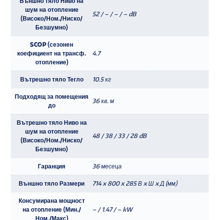
Външно тяло Ниво на
шум на отопление
52 / – / – / – dB
(Високо/Ном./Ниско/
Безшумно)
SCOP (сезонен
коефициент на трансф.
4.7
отопление)
Вътрешно тяло Тегло
10.5 кг
Подходящ за помещения
36 кв. м
до
Вътрешно тяло Ниво на
шум на отопление
48 / 38 / 33 / 28 dB
(Високо/Ном./Ниско/
Безшумно)
Гаранция
36 месеца
Външно тяло Размери
714 x 800 x 285 В x Ш x Д (мм)
Консумирана мощност
на отопление (Мин./
– / 1.47 / – kW
Ном./Макс)