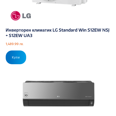
Инверторен климатик LG Standard Win S12EW NSJ
+ S12EW UA3
1,489.99
лв.
Купи