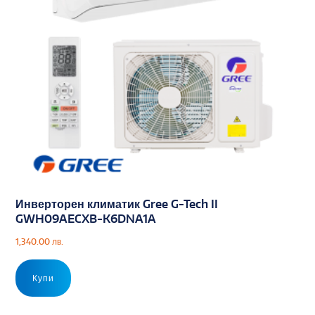
Инверторен климатик Gree G-Tech II
GWH09AECXB-K6DNA1A
1,340.00
лв.
Купи