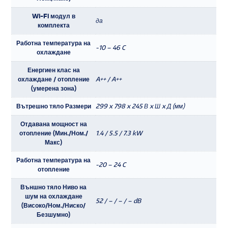
Wi-Fi модул в
да
комплекта
Работна температура на
-10 – 46 C
охлаждане
Енергиен клас на
охлаждане / отопление
A++ / A++
(умерена зона)
Вътрешно тяло Размери
299 x 798 x 245 В x Ш x Д (мм)
Отдавана мощност на
отопление (Мин./Ном./
1.4 / 5.5 / 7.3 kW
Макс)
Работна температура на
-20 – 24 C
отопление
Външно тяло Ниво на
шум на охлаждане
52 / – / – / – dB
(Високо/Ном./Ниско/
Безшумно)