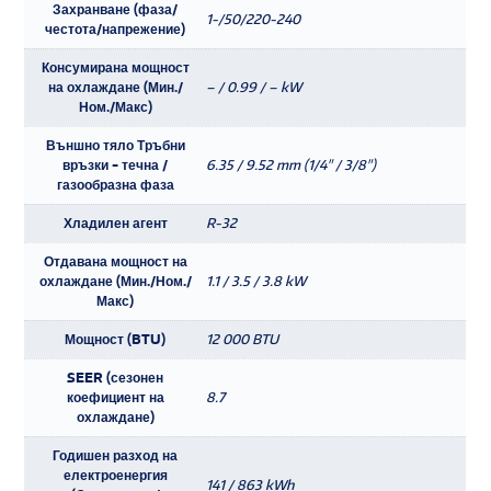
Захранване (фаза/
1-/50/220-240
честота/напрежение)
Консумирана мощност
на охлаждане (Мин./
– / 0.99 / – kW
Ном./Макс)
Външно тяло Тръбни
връзки - течна /
6.35 / 9.52 mm (1/4" / 3/8")
газообразна фаза
Хладилен агент
R-32
Отдавана мощност на
охлаждане (Мин./Ном./
1.1 / 3.5 / 3.8 kW
Макс)
Мощност (BTU)
12 000 BTU
SEER (сезонен
коефициент на
8.7
охлаждане)
Годишен разход на
електроенергия
141 / 863 kWh