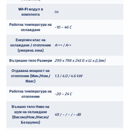
Wi-Fi модул в
да
комплекта
Работна температура на
-10 – 46 C
охлаждане
Енергиен клас на
охлаждане / отопление
A+++ / A++
(умерена зона)
Вътрешно тяло Размери
299 x 798 x 245 В x Ш x Д (мм)
Отдавана мощност на
отопление (Мин./Ном./
1.3 / 4.0 / 4.6 kW
Макс)
Работна температура на
-20 – 24 C
отопление
Външно тяло Ниво на
шум на охлаждане
49 / – / – / – dB
(Високо/Ном./Ниско/
Безшумно)