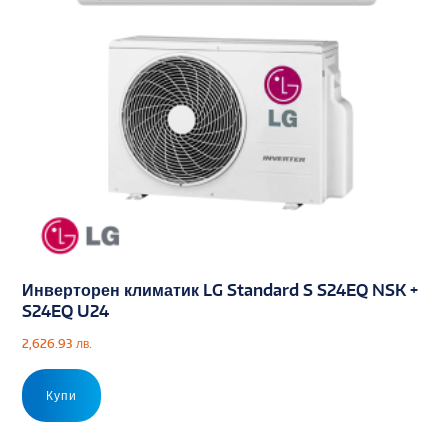
Инверторен климатик LG Standard S S24EQ NSK +
S24EQ U24
2,626.93
лв.
Купи