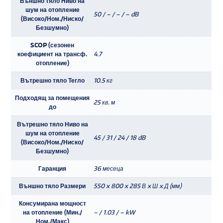
Външно тяло Ниво на
шум на отопление
50 / – / – / – dB
(Високо/Ном./Ниско/
Безшумно)
SCOP (сезонен
коефициент на трансф.
4.7
отопление)
Вътрешно тяло Тегло
10.5 кг
Подходящ за помещения
25 кв. м
до
Вътрешно тяло Ниво на
шум на отопление
45 / 31 / 24 / 18 dB
(Високо/Ном./Ниско/
Безшумно)
Гаранция
36 месеца
Външно тяло Размери
550 x 800 x 285 В x Ш x Д (мм)
Консумирана мощност
на отопление (Мин./
– / 1.03 / – kW
Ном./Макс)