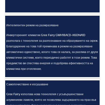
Интелигентен режим на размразяване
Инвертореният климатик Gree Fairy GWH18ACD-K6DNA1D
разполага с технология за разпознаване на образуването на скреж.
Благодарение на това той преминава в режим на размразяване
автоматично единствено, когато това се налага, за разлика от други
климатични системи, които периодично работят в този режим. Това
предимство ви спестява енергия и подобрява ефективността на
климатика при отопление.
Самопочистване и изсушаване
Gree Fairy използва нова технология с усъвършенствани
алуминиеви ламели, която не позволява задържането на прах във