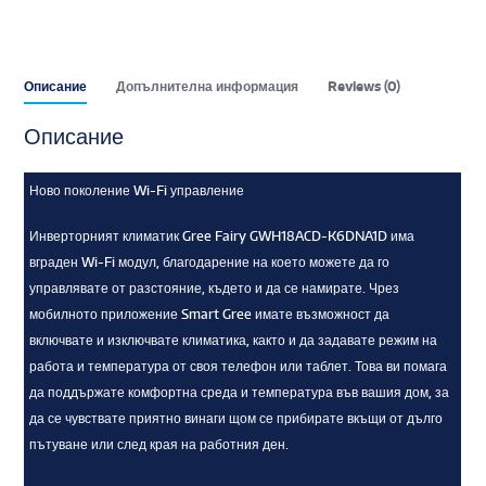
Описание
Допълнителна информация
Reviews (0)
Описание
Ново поколение Wi-Fi управление
Инверторният климатик Gree Fairy GWH18ACD-K6DNA1D има
вграден Wi-Fi модул, благодарение на което можете да го
управлявате от разстояние, където и да се намирате. Чрез
мобилното приложение Smart Gree имате възможност да
включвате и изключвате климатика, както и да задавате режим на
работа и температура от своя телефон или таблет. Това ви помага
да поддържате комфортна среда и температура във вашия дом, за
да се чувствате приятно винаги щом се прибирате вкъщи от дълго
пътуване или след края на работния ден.