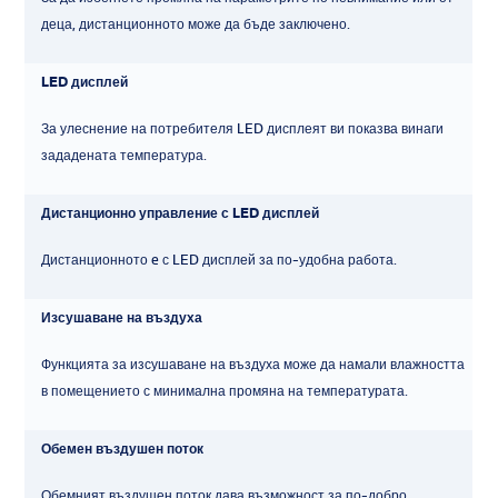
деца, дистанционното може да бъде заключено.
LED дисплей
За улеснение на потребителя LED дисплеят ви показва винаги
зададената температура.
Дистанционно управление с LED дисплей
Дистанционното e с LED дисплей за по-удобна работа.
Изсушаване на въздуха
Функцията за изсушаване на въздуха може да намали влажността
в помещението с минимална промяна на температурата.
Обемен въздушен поток
Обемният въздушен поток дава възможност за по-добро