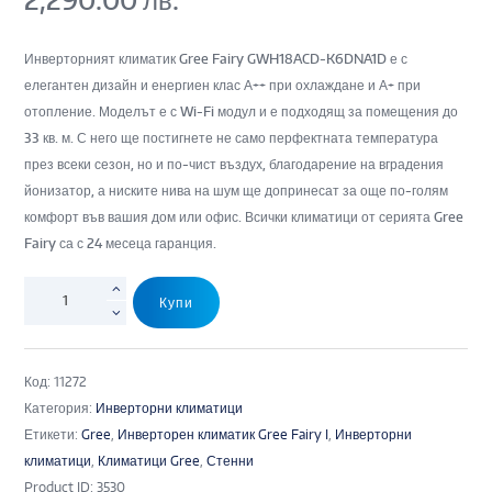
Инверторният климатик Gree Fairy GWH18ACD-K6DNA1D е с
елегантен дизайн и енергиен клас А++ при охлаждане и А+ при
отопление. Моделът е с Wi-Fi модул и е подходящ за помещения до
33 кв. м. С него ще постигнете не само перфектната температура
през всеки сезон, но и по-чист въздух, благодарение на вградения
йонизатор, а ниските нива на шум ще допринесат за още по-голям
комфорт във вашия дом или офис. Всички климатици от серията Gree
Fairy са с 24 месеца гаранция.
Купи
Код:
11272
Категория:
Инверторни климатици
Етикети:
Gree
,
Инверторен климатик Gree Fairy I
,
Инверторни
климатици
,
Климатици Gree
,
Стенни
Product ID:
3530