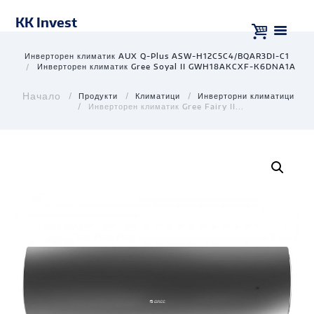
KK Invest
Инверторен климатик AUX Q-Plus ASW-H12C5C4/BQAR3DI-C1
Инверторен климатик Gree Soyal II GWH18AKCXF-K6DNA1A
Продукти
Климатици
Инверторни климатици
Инверторен климатик Gree Fairy II...