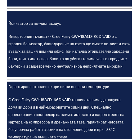
Йонизатор за по-чист въздух
Инверторният климатик Gree Fairy GWH18ACD-K6DNA1D е с
вграден йонизатор, благодарение на което ще имате по-чист и свеж
въздух за вашия дом или офис. Той излъчва отрицателно заредени
йони, които имат способността да убиват голяма част от вредните
бактерии и същевременно неутрализира неприятните миризми.
Гарантирано отопление при ниски външни температури
С Gree Fairy GWH18ACD-K6DNA1D топлината няма да напуска
дома ви дори и в най-мразовитите зимни дни. Специално
проектираният компресор на климатика, както и нагревателят на
картера на компресора и дренажната тава, гарантират неговата
безупречна работа в режим на отопление дори и при -25°C
температура на външната среда.