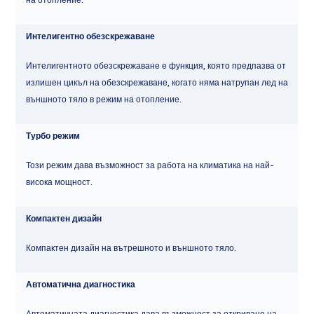
Интелигентно обезскрежаване
Интелигентното обезскрежаване е функция, която предпазва от
излишен цикъл на обезскрежаване, когато няма натрупан лед на
външното тяло в режим на отопление.
Турбо режим
Този режим дава възможност за работа на климатика на най-
висока мощност.
Компактен дизайн
Компактен дизайн на вътрешното и външното тяло.
Автоматична диагностика
Автоматичната диагностика дава възможност за откриване на