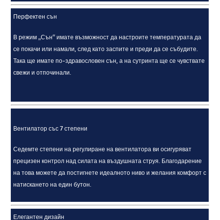
Перфектен сън
В режим „Сън“ имате възможност да настроите температурата да
се покачи или намали, след като заспите и преди да се събудите.
Така ще имате по-здравословен сън, а на сутринта ще се чувствате
свежи и отпочинали.
Вентилатор със 7 степени
Седемте степени на регулиране на вентилатора ви осигуряват
прецизен контрол над силата на въздушната струя. Благодарение
на това можете да постигнете идеалното ниво и желания комфорт с
натискането на един бутон.
Елегантен дизайн