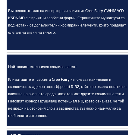
Вътрешното тяло на инверторния климатик Gree Fairy GWH18ACD-
K6DNA1D е с приятни заоблени форми. Страничните му контури са
подчертани от допълнителни хромирани елементи, които придават
елегантна визия на тялото.
Най-новият екологичен хладилен агент
Климатиците от серията Gree Fairy използват най–новия и
екологичен хладилен агент (фреон) R-32, който не оказва негативно
влияние на околната среда, каквото имат другите хладилни агенти.
Неговият озоноразрушаващ потенциал е 0, което означава, че той
не вреди на озоновия слой и въздейства възможно най-малко за
глобалното затопляне.