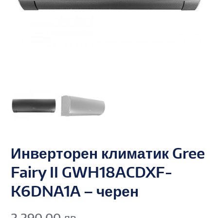
Инверторен климатик Gree
Fairy II GWH18ACDXF-
K6DNA1A – черен
2,290.00
лв.