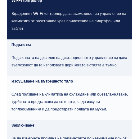
Wi-Fi контролер
Вграденият Wi-Fi контролер дава възможност за управление на
климатика от разстояние чрез приложение на смартфон или
таблет.
Подсветка
Подсветката на дисплея на дистанционното управление ви дава
възможност да го използвате дори когато в стаята е тъмно.
Изсушаване на вътрешното тяло
След ползване на климатика на охлаждане или обезвлажняване,
турбината продължава да се върти, за да изсуши
топлообменника и да предотврати появата на мухъл.
Заключване
За да избегнете промяна на параметрите по невнимание или от