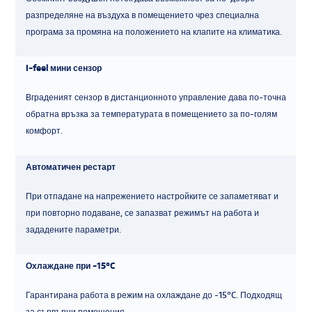
разпределяне на въздуха в помещението чрез специална
програма за промяна на положението на клапите на климатика.
I-feel мини сензор
Вграденият сензор в дистанционното управление дава по-точна
обратна връзка за температурата в помещението за по-голям
комфорт.
Автоматичен рестарт
При отпадане на напрежението настройките се запаметяват и
при повторно подаване, се запазват режимът на работа и
зададените параметри.
Охлаждане при -15°C
Гарантирана работа в режим на охлаждане до -15°C. Подходящ
за сървърни помещения.