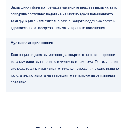
Въздушният филтър премахва частиците прах във въздуха, като
осигурява постоянно подаване на чист въздух в помещението.
Тази функция е изключително важна, защото поддържа свежа и
здравословна атмосфера в климатизираните помещения.
Мултисплит приложения
Тази опция ви дава възможност да свържете няколко вътрешни
тела към едно външно тяло в мултисплит система. По този начин
вие можете да климатизирате няколко помещения с едно външно
тяло, а инсталацията на вътрешните тела може да се извърши
поетапно.