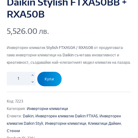
Daikin Stylish FTXA50BB +
RXA50B
5,526.00
лв.
Инверторен климатик Stylish FTXA50A / RXA50B от продуктовата
гама инверторни климатици на Daikin съчетава иновативност и
креативност, създавайки най-елегантният модел климатик на пазара.
Купи
Код:
7223
Категория:
Инверторни климатици
Етикети:
Daikin
,
Инверторен климатик Daikin FTXA5
,
Инверторен
климатик Daikin Styli
,
Инверторни климатици
,
Климатици Дайкин
,
Стенни