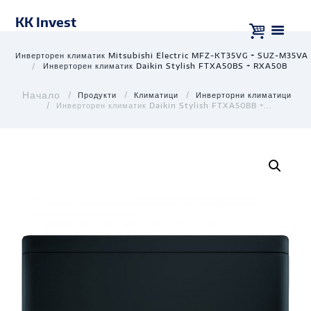
KK Invest
Инверторен климатик Mitsubishi Electric MFZ-KT35VG + SUZ-M35VA 
Инверторен климатик Daikin Stylish FTXA50BS + RXA50B
Продукти
Климатици
Инверторни климатици
Инверторен климатик Daikin Stylish FTXA50BB +...