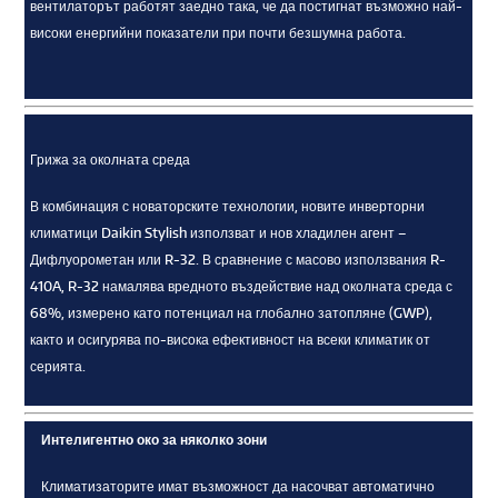
вентилаторът работят заедно така, че да постигнат възможно най-
високи енергийни показатели при почти безшумна работа.
Грижа за околната среда
В комбинация с новаторските технологии, новите инверторни
климатици Daikin Stylish използват и нов хладилен агент –
Дифлуорометан или R-32. В сравнение с масово използвания R-
410A, R-32 намалява вредното въздействие над околната среда с
68%, измерено като потенциал на глобално затопляне (GWP),
както и осигурява по-висока ефективност на всеки климатик от
серията.
Интелигентно око за няколко зони
Климатизаторите имат възможност да насочват автоматично