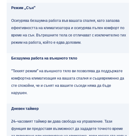
Режим „Сън“
Осигурява безшумна работа във вашата спалня, като запазва
ефективността на климатизатора и осигурява пълен комфорт по
време на сън. Вътрешните тела се отличават с изключително тих
режим на работа, който е едва доловим.
Безшумна работа на външното тяло
“Тихият режим” на външното тяло ви позволява да поддържате
комфортна климатизация на вашата спалня и същевременно да
сте спокойни, че и сънят на вашите съседи няма да бъде
нарушен.
Дневен таймер
24-часовият таймер ви дава свобода на управление. Тази
функция ви предоставя възможност да зададете точното време
за включване или изключване на климатика, дори когато сте извън