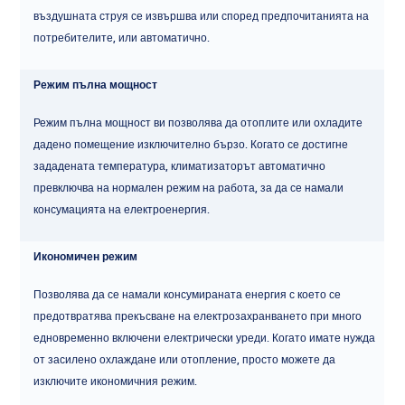
въздушната струя се извършва или според предпочитанията на
потребителите, или автоматично.
Режим пълна мощност
Режим пълна мощност ви позволява да отоплите или охладите
дадено помещение изключително бързо. Когато се достигне
зададената температура, климатизаторът автоматично
превключва на нормален режим на работа, за да се намали
консумацията на електроенергия.
Икономичен режим
Позволява да се намали консумираната енергия с което се
предотвратява прекъсване на електрозахранването при много
едновременно включени електрически уреди. Когато имате нужда
от засилено охлаждане или отопление, просто можете да
изключите икономичния режим.