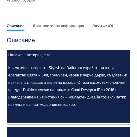
Product ID:
3264
Описание
Допълнителна информация
Reviews (0)
Описание
Наличен в четири цвята
Климатици от серията Stylish на Daikin са изработени в три
елегантни цвята – бял, сребърен, черен и черно дърво, създавайки
най-впечатляващата визия на пазара. С този високотехнологичен
продукт Daikin спечели нагарадите Good Design и iF за 2018 г.
Благодарение на изчистения си и компактен дизайн този климатик
приляга и на най-модерния интериор.