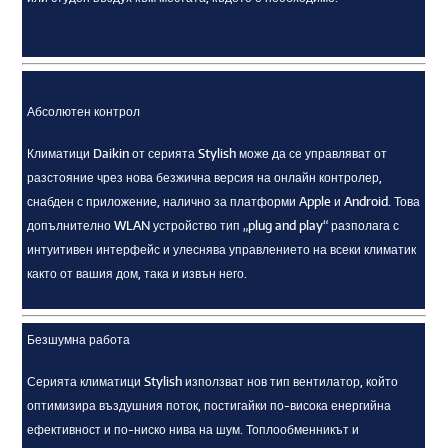
Абсолютен контрол
Климатици Daikin от серията Stylish може да се управляват от
разстояние чрез нова безжична версия на онлайн контролер,
снабден с приложение, налично за платформи Apple и Android. Това
допълнително WLAN устройство тип „plug and play“ разполага с
интуитивен интерфейс и улеснява управлението на всеки климатик
както от вашия дом, така и извън него.
Безшумна работа
Серията климатици Stylish използват нов тип вентилатор, който
оптимизира въздушния поток, постигайки по-висока енергийна
ефективност и по-ниско нива на шум. Топлообменникът и