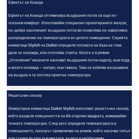
Ефектът на Коанда
Ефектът на Коанда оптимизира въздушния поток за още по-
осезаем комфорт. Използвайки специално проектираните жалузи,
по-добре насоченият въздушен поток ви позволява по-ефективно
разпределение на температурата из цялото помещение. Серията
климатици Stylish на Daikin определя посоката на база на това
дали се охлажда, или отоплява стаята. Когато е в режим
„Отопление“ жалузите насочват въздушния поток надолу, към пода,
а когато охлажда – нагоре, към тавана. Така се избягва изсушаване
на въздуха и се постига приятна температура.
Решетъчен сензор
Инверторни климатици Daikin Stylish използват решетъчен сензор,
който разделя повърхността на 64 отделни квадрата, измервайки
точната температура. След като определи температурата в
помещението, сензорът превключва на режим, който насочва топъл
или студен въздух към местата, където е необходимо.