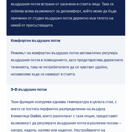
въздушния поток встрани от засечени в стаята лица. Така се
избягва всяка възможност за дискомфорт, който може да бъде
причинен от студен въздушен поток директно към тялото на
някой от присъстващите.
Комфортен въздушен поток
Режимът на комфортен въздушен поток автоматично регулира
въздушния поток в помещението, като предотвратява директните
теченията, така че потребителите да се чувстват удобно,
независимо къде се намират в стаята.
3-D въздушен поток
Тази функция осигурява еднаква температура в цялата стая, с
което се постига перфектно разпределение на въздуха.
Климатици Daikin, които разполагат с тази опция, предоставят
възможност да регулирате въздушния поток в различни посоки –
нагоре, надолу, наляво или надясно. Настройването на