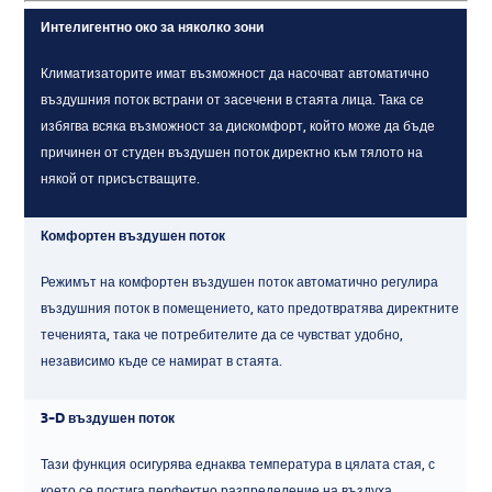
Интелигентно око за няколко зони
Климатизаторите имат възможност да насочват автоматично
въздушния поток встрани от засечени в стаята лица. Така се
избягва всяка възможност за дискомфорт, който може да бъде
причинен от студен въздушен поток директно към тялото на
някой от присъстващите.
Комфортен въздушен поток
Режимът на комфортен въздушен поток автоматично регулира
въздушния поток в помещението, като предотвратява директните
теченията, така че потребителите да се чувстват удобно,
независимо къде се намират в стаята.
3-D въздушен поток
Тази функция осигурява еднаква температура в цялата стая, с
което се постига перфектно разпределение на въздуха.