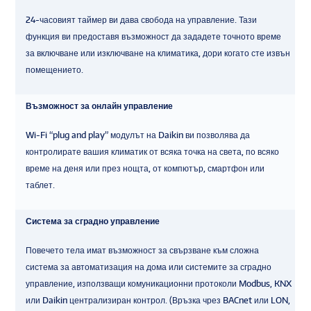
24-часовият таймер ви дава свобода на управление. Тази
функция ви предоставя възможност да зададете точното време
за включване или изключване на климатика, дори когато сте извън
помещението.
Възможност за онлайн управление
Wi-Fi “plug and play” модулът на Daikin ви позволява да
контролирате вашия климатик от всяка точка на света, по всяко
време на деня или през нощта, от компютър, смартфон или
таблет.
Система за сградно управление
Повечето тела имат възможност за свързване към сложна
система за автоматизация на дома или системите за сградно
управление, използващи комуникационни протоколи Modbus, KNX
или Daikin централизиран контрол. (Връзка чрез BACnet или LON,