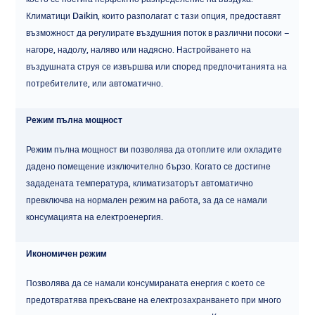
Климатици Daikin, които разполагат с тази опция, предоставят
възможност да регулирате въздушния поток в различни посоки –
нагоре, надолу, наляво или надясно. Настройването на
въздушната струя се извършва или според предпочитанията на
потребителите, или автоматично.
Режим пълна мощност
Режим пълна мощност ви позволява да отоплите или охладите
дадено помещение изключително бързо. Когато се достигне
зададената температура, климатизаторът автоматично
превключва на нормален режим на работа, за да се намали
консумацията на електроенергия.
Икономичен режим
Позволява да се намали консумираната енергия с което се
предотвратява прекъсване на електрозахранването при много