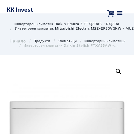
KK Invest
Инверторен климатик Daikin Emura 3 FTXJ20AS + RXJ20A
Инверторен климатик Mitsubishi Electric MSZ-EF50VGKW + MU
Продукти
Климатици
Инверторни климатици
Инверторен климатик Daikin Stylish FTXA35AW +...