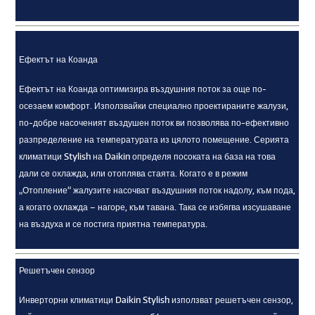
Ефектът на Коанда
Ефектът на Коанда оптимизира въздушния поток за още по-
осезаем комфорт. Използвайки специално проектираните жалузи,
по-добре насоченият въздушен поток ви позволява по-ефективно
разпределение на температурата из цялото помещение. Серията
климатици Stylish на Daikin определя посоката на база на това
дали се охлажда, или отоплява стаята. Когато е в режим
„Отопление“ жалузите насочват въздушния поток надолу, към пода,
а когато охлажда – нагоре, към тавана. Така се избягва изсушаване
на въздуха и се постига приятна температура.
Решетъчен сензор
Инверторни климатици Daikin Stylish използват решетъчен сензор,