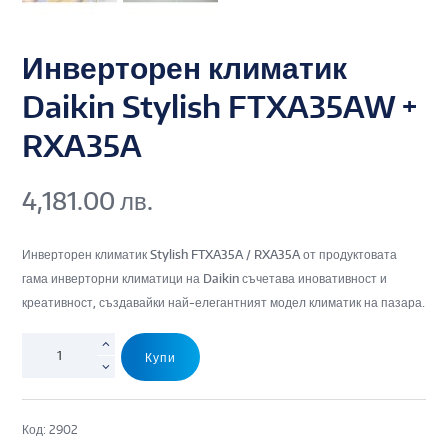
Инверторен климатик
Daikin Stylish FTXA35AW +
RXA35A
4,181.00
лв.
Инверторен климатик Stylish FTXA35A / RXA35A от продуктовата
гама инверторни климатици на Daikin съчетава иновативност и
креативност, създавайки най-елегантният модел климатик на пазара.
Купи
Код:
2902