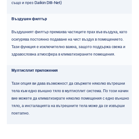
също и през Daikin DIII-Net)
Въздушен филтър
Въздушният филтър премахва частиците прах във въздуха, като
осигурява постоянно подаване на чист въздух в помещението.
Тази функция е изключително важна, защото поддържа свежа и
здравословна атмосфера в климатизираните помещения.
Мултисплит приложения
Тази опция ви дава възможност да свържете няколко вътрешни
тела към едно външно тяло в мултисплит система. По този начин
вие можете да климатизирате няколко помещения с едно външно
тяло, а инсталацията на вътрешните тела може да се извърши
поетапно.