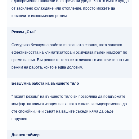
едновременно включени електрически уреди. Когато имате нужда
от засилено охлаждане или отопление, просто можете да
изключите икономичния режим.
Режим „Сън“
Осигурява безшумна работа във вашата спалня, като запазва
ефективността на климатизатора и осигурява пълен комфорт по
време на сън. Вътрешните тела се отличават с изключително тих
режим на работа, който е едва доловим.
Безшумна работа на външното тяло
“Тихият режим” на външното тяло ви позволява да поддържате
комфортна климатизация на вашата спалня и същевременно да
сте спокойни, че и сънят на вашите съседи няма да бъде
нарушен.
Дневен таймер