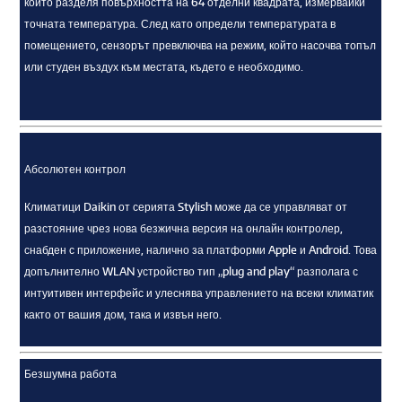
който разделя повърхността на 64 отделни квадрата, измервайки
точната температура. След като определи температурата в
помещението, сензорът превключва на режим, който насочва топъл
или студен въздух към местата, където е необходимо.
Абсолютен контрол
Климатици Daikin от серията Stylish може да се управляват от
разстояние чрез нова безжична версия на онлайн контролер,
снабден с приложение, налично за платформи Apple и Android. Това
допълнително WLAN устройство тип „plug and play“ разполага с
интуитивен интерфейс и улеснява управлението на всеки климатик
както от вашия дом, така и извън него.
Безшумна работа