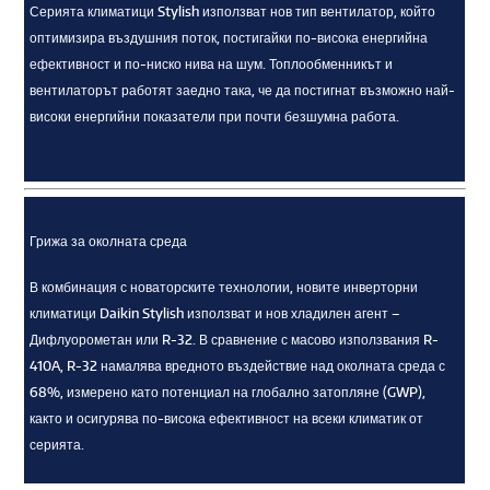
Серията климатици Stylish използват нов тип вентилатор, който
оптимизира въздушния поток, постигайки по-висока енергийна
ефективност и по-ниско нива на шум. Топлообменникът и
вентилаторът работят заедно така, че да постигнат възможно най-
високи енергийни показатели при почти безшумна работа.
Грижа за околната среда
В комбинация с новаторските технологии, новите инверторни
климатици Daikin Stylish използват и нов хладилен агент –
Дифлуорометан или R-32. В сравнение с масово използвания R-
410A, R-32 намалява вредното въздействие над околната среда с
68%, измерено като потенциал на глобално затопляне (GWP),
както и осигурява по-висока ефективност на всеки климатик от
серията.