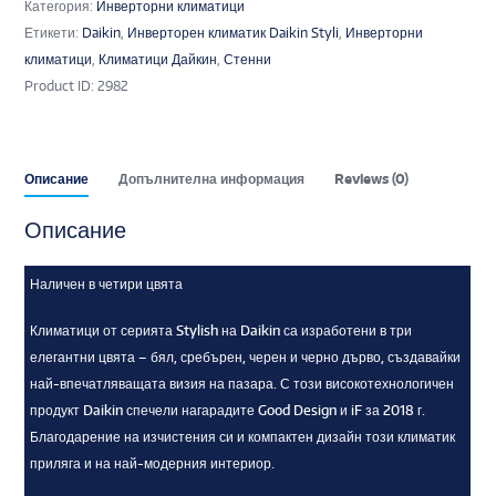
Категория:
Инверторни климатици
Етикети:
Daikin
,
Инверторен климатик Daikin Styli
,
Инверторни
климатици
,
Климатици Дайкин
,
Стенни
Product ID:
2982
Описание
Допълнителна информация
Reviews (0)
Описание
Наличен в четири цвята
Климатици от серията Stylish на Daikin са изработени в три
елегантни цвята – бял, сребърен, черен и черно дърво, създавайки
най-впечатляващата визия на пазара. С този високотехнологичен
продукт Daikin спечели нагарадите Good Design и iF за 2018 г.
Благодарение на изчистения си и компактен дизайн този климатик
приляга и на най-модерния интериор.