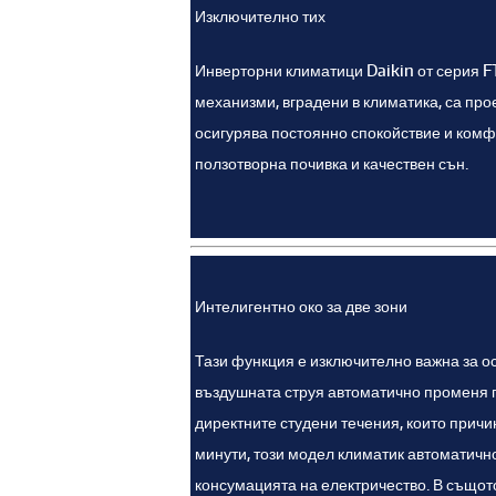
Изключително тих
Инверторни климатици Daikin от серия F
механизми, вградени в климатика, са про
осигурява постоянно спокойствие и комф
ползотворна почивка и качествен сън.
Интелигентно око за две зони
Тази функция е изключително важна за о
въздушната струя автоматично променя пос
директните студени течения, които прич
минути, този модел климатик автоматичн
консумацията на електричество. В същот