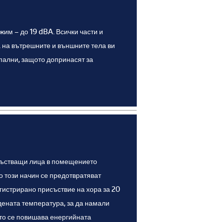
им – до 19 dBA. Всички части и
а на вътрешните и външните тела ви
пални, защото допринасят за
исъстващи лица в помещението
По този начин се предотвратяват
гистрирано присъствие на хора за 20
дената температура, за да намали
ато се повишава енергийната