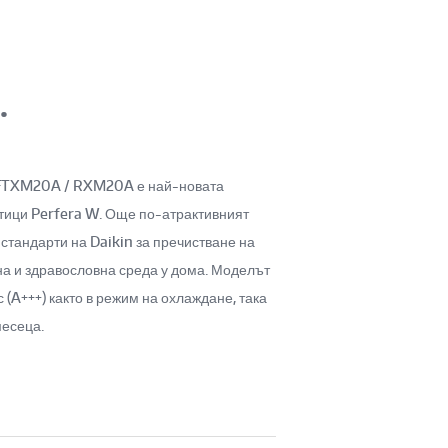
.
 FTXM20A / RXM20A е най-новата
тици Perfera W. Още по-атрактивният
 стандарти на Daikin за пречистване на
на и здравословна среда у дома. Моделът
 (A+++) както в режим на охлаждане, така
месеца.