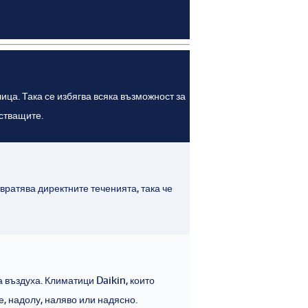
ица. Така се избягва всяка възможност за
ъстващите.
ратява директните теченията, така че
 въздуха. Климатици Daikin, които
е, надолу, наляво или надясно.