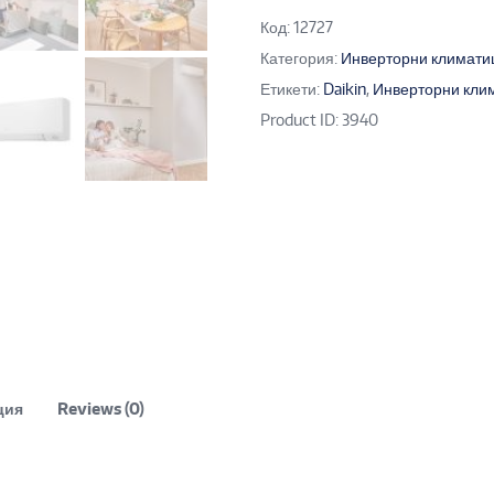
Код:
12727
Категория:
Инверторни климати
Етикети:
Daikin
,
Инверторни кли
Product ID:
3940
ция
Reviews (0)