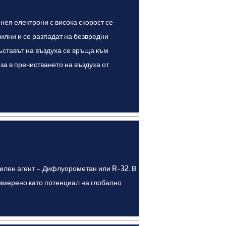
нея електрони с висока скорост се
билни и се разпадат на безвредни
ъставът на въздуха се връща към
а в пречистването на въздуха от
дилен агент – Дифлуорометан или R-32. В
змерено като потенциал на глобално