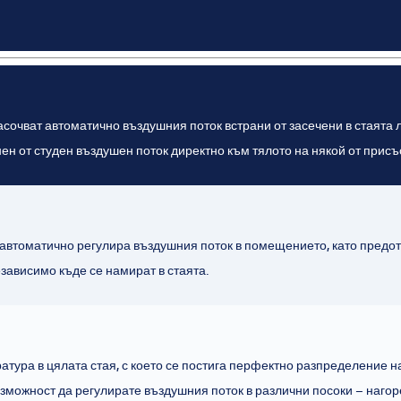
очват автоматично въздушния поток встрани от засечени в стаята л
ен от студен въздушен поток директно към тялото на някой от прис
втоматично регулира въздушния поток в помещението, като предотв
езависимо къде се намират в стаята.
тура в цялата стая, с което се постига перфектно разпределение на
ъзможност да регулирате въздушния поток в различни посоки – нагор