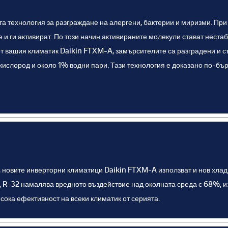
а технология за разграждане на алергени, бактерии и миризми. При 
 и ги активират. По този начин активираните молекули стават неста
от вашия климатик Daikin FTXM-A, замърсителите са разградени и с
ислород и около 1% водни пари. Тази технология е доказано по-бърз
, новите инверторни климатици Daikin FTXM-A използват и нов хла
 R-32 намалява вредното въздействие над околната среда с 68%, и
исока ефективност на всеки климатик от серията.