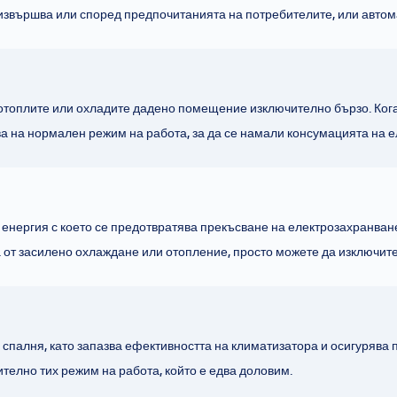
извършва или според предпочитанията на потребителите, или автом
отоплите или охладите дадено помещение изключително бързо. Кога
 на нормален режим на работа, за да се намали консумацията на е
 енергия с което се предотвратява прекъсване на електрозахранва
а от засилено охлаждане или отопление, просто можете да изключи
спалня, като запазва ефективността на климатизатора и осигурява 
телно тих режим на работа, който е едва доловим.