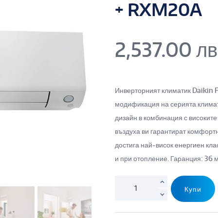
+ RXM20A
2,537.00
лв
Инверторният климатик Daikin
модификация на серията клима
дизайн в комбинация с високите
въздуха ви гарантират комфорт
достига най-висок енергиен клас
и при отопление. Гаранция: 36 
Купи