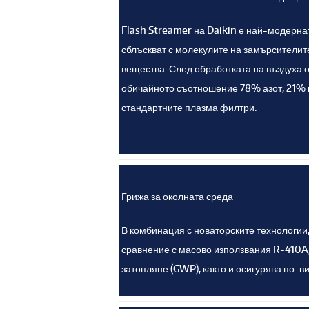
Flash Streamer на Daikin е най-модернат
сблъскват с молекулите на замърсителите
вещества. След обработката на въздуха 
обичайното съотношение 78% азот, 21% к
стандартните плазма филтри.
Грижа за околната среда
В комбинация с новаторските технологии
сравнение с масово използвания R-410A,
затопляне (GWP), както и осигурява по-в