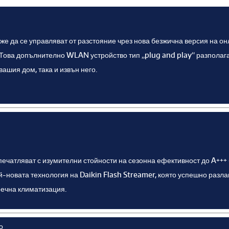
е да се управляват от разстояние чрез нова безжична версия на он
Това допълнително WLAN устройство тип „plug and play“ разполага
вашия дом, така и извън него.
чатляват с изумителни стойности на сезонна ефективност до A+++ 
й-новата технология на Daikin Flash Streamer, която успешно разла
речна климатизация.
о