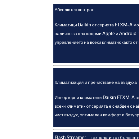
Абсолютен контрол
Климатици Daikin от серията FTXM-A мож
налично за платформи Apple и Android. 
управлението на всеки климатик както от 
Климатизация и пречистване на въздуха
Инверторни климатици Daikin FTXM-A впе
всеки климатик от серията е снабден с на
чист въздух, оптимален комфорт и безуп
Flash Streamer – технология от бъдещет