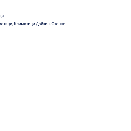
ци
матици
,
Климатици Дайкин
,
Стенни