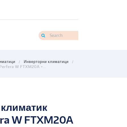
иматици
Инверторни климатици
Perfera W FTXM20A +...
 климатик
fera W FTXM20A