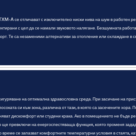
TXM-A се отличават с изключително ниски нива на шум в работен реж
ектирани с цел да се намали звуковото налягане. Безшумната работ
орт. Те са незаменими алтернативи за отопление или охлаждане в с
сигуряване на оптимална здравословна среда. При засичане на пр
оката си към зона, различна от тази, в която са засечените хора. 
иняват дискомфорт или студени крака. Ако в помещението не бъде ре
о ще превключи на енергоспестяваща функция, която променя зада
о време се запазват комфортните температурни условия в стаята, к