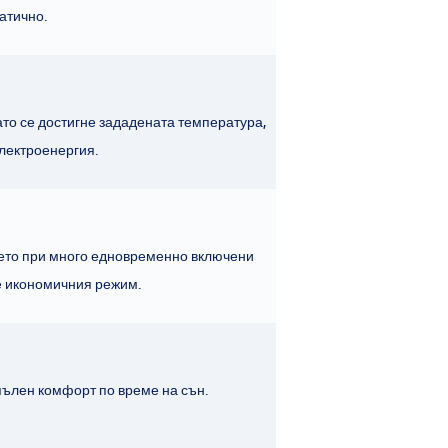
атично.
то се достигне зададената температура,
лектроенергия.
нето при много едновременно включени
те икономичния режим.
пълен комфорт по време на сън.