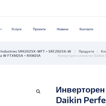
Услуги
Проекти
Новини
Контакти
vy Industries SRK20ZSX-WFT + SRC20ZSX-W
Продукти
Кл
era W FTXM25A + RXM25A
Инверторен климатик Daikin 
Инверторен
Daikin Per