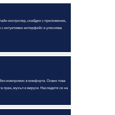
лайн контролер, снабден с приложение,
 с интуитивен интерфейс и улеснява
без компромис в комфорта. Освен това
га прах, мухъл и вируси. Насладете се на