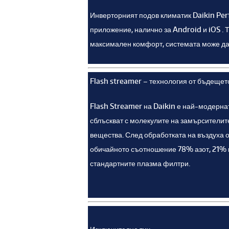
Инверторният подов климатик Daikin Per
приложение, налично за Android и iOS . Т
максимален комфорт, системата може да 
Flash streamer – технология от бъдещет
Flash Streamer на Daikin е най-модернат
сблъскват с молекулите на замърсителите
вещества. След обработката на въздуха о
обичайното съотношение 78% азот, 21% к
стандартните плазма филтри.