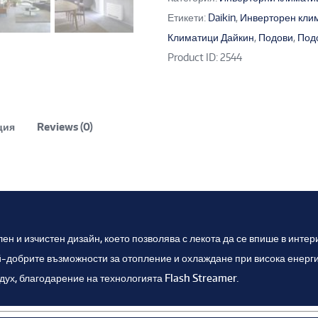
Етикети:
Daikin
,
Инверторен клим
Климатици Дайкин
,
Подови
,
Под
Product ID:
2544
ция
Reviews (0)
лен и изчистен дизайн, което позволява с лекота да се впише в инт
й-добрите възможности за отопление и охлаждане при висока енерги
здух, благодарение на технологията Flash Streamer.