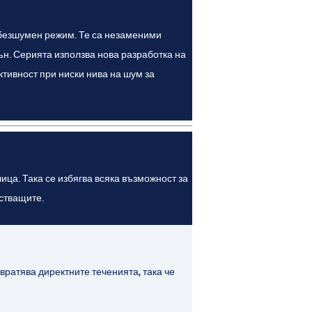
в безшумен режим. Те са незаменими
ън. Серията използва нова разработка на
тивност при ниски нива на шум за
ица. Така се избягва всяка възможност за
ъстващите.
ратява директните теченията, така че