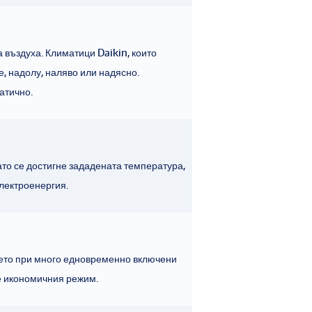
 въздуха. Климатици Daikin, които
е, надолу, наляво или надясно.
атично.
то се достигне зададената температура,
лектроенергия.
нето при много едновременно включени
те икономичния режим.