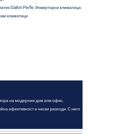
атик Daikin Perfe
,
Инверторни климатици
,
ови климатици
ериора на модерния дом или офис.
йна ефективност и ниски разходи. С него