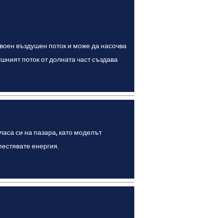
двоен въздушен поток и може да насочва
ушният поток от долната част създава
ласа си на пазара, като моделът
пестявате енергия.