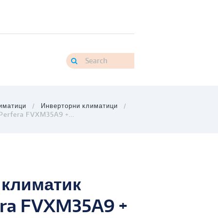
иматици
Инверторни климатици
Perfera FVXM35A9 +...
 климатик
era FVXM35A9 +