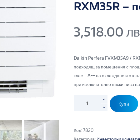
RXM35R – п
3,518.00
лв
Daikin Perfera FVXM35A9 / RX
подходящ за помещения с площ д
клас – A++ на охлаждане и отоп
при изключително ниски нива на
Купи
Код:
7820
Категория:
Инверторни климати