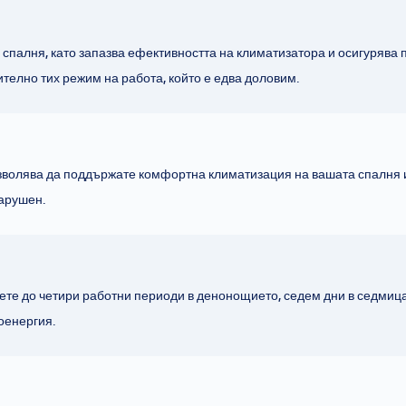
спалня, като запазва ефективността на климатизатора и осигурява 
телно тих режим на работа, който е едва доловим.
зволява да поддържате комфортна климатизация на вашата спалня и
нарушен.
те до четири работни периоди в денонощието, седем дни в седмица
оенергия.