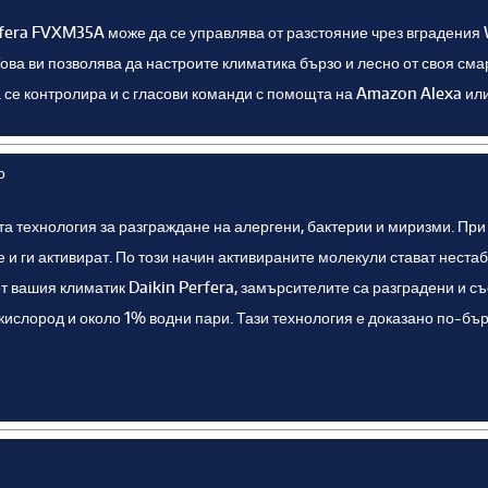
fera FVXM35A може да се управлява от разстояние чрез вградения 
ова ви позволява да настроите климатика бързо и лесно от своя смар
се контролира и с гласови команди с помощта на Amazon Alexa или
о
а технология за разграждане на алергени, бактерии и миризми. При 
 и ги активират. По този начин активираните молекули стават неста
т вашия климатик Daikin Perfera, замърсителите са разградени и с
ислород и около 1% водни пари. Тази технология е доказано по-бърз