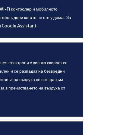
Wi-Fi контролер и мобилното
тфон, дори когато не сте у дома. За
 Google Assistant.
нея електрони с висока скорост се
билни и се разпадат на безвредни
ъставът на въздуха се връща към
а в пречистването на въздуха от