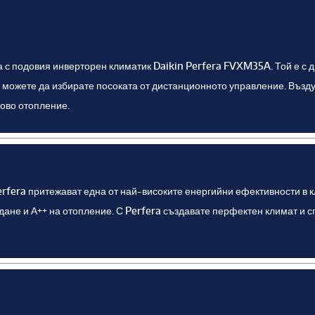
а с подовия инверторен климатик Daikin Perfera FVXM35A. Той е с 
вие можете да избирате посоката от дистанционното управление. Възд
дово отопление.
rfera притежават една от най-високите енергийни ефективности в к
не и А++ на отопление. С Perfera създавате перфектен климат и с