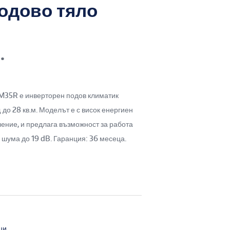
одово тяло
.
M35R е инверторен подов климатик
о 28 кв.м. Моделът е с висок енергиен
ление, и предлага възможност за работа
 шума до 19 dB. Гаранция: 36 месеца.
ци