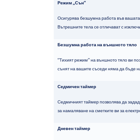
Режим „Сън“
Осигурява безшумна работа във вашата 
Вътрешните тела се отличават с изключи
Безшумна работа на външното тяло
“Тихият режим” на външното тяло ви по
сънят на вашите съседи няма да бъде 
Седмичен таймер
Седмичният таймер позволява да зададе
за намаляване на сметките ви за електр
Дневен таймер