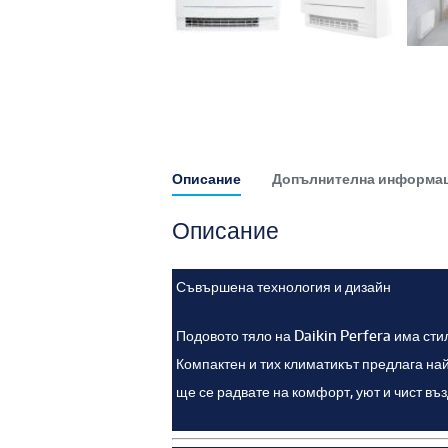
Описание
Допълнителна информа
Описание
Съвършена технология и дизайн
Подовото тяло на Daikin Perfera има сти
Компактен и тих климатикът предлага на
ще се радвате на комфорт, уют и чист въ