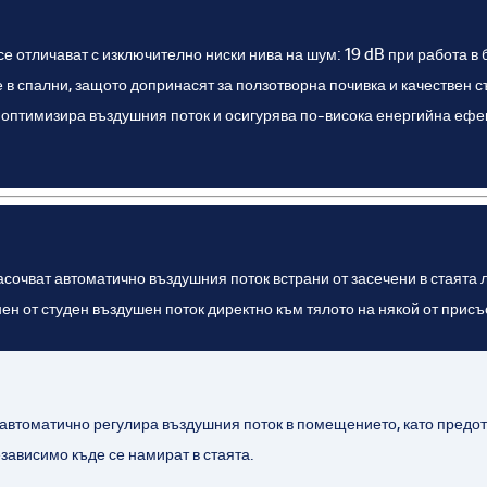
се отличават с изключително ниски нива на шум: 19 dB при работа 
в спални, защото допринасят за ползотворна почивка и качествен с
 оптимизира въздушния поток и осигурява по-висока енергийна ефек
очват автоматично въздушния поток встрани от засечени в стаята л
ен от студен въздушен поток директно към тялото на някой от прис
втоматично регулира въздушния поток в помещението, като предотв
езависимо къде се намират в стаята.