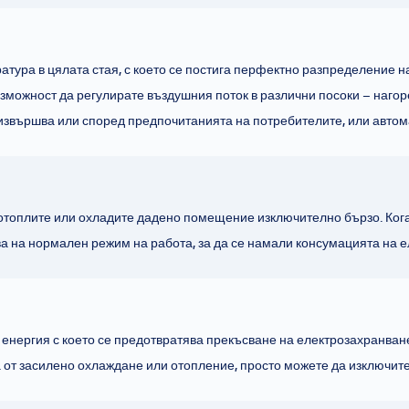
тура в цялата стая, с което се постига перфектно разпределение на
ъзможност да регулирате въздушния поток в различни посоки – нагор
извършва или според предпочитанията на потребителите, или автом
отоплите или охладите дадено помещение изключително бързо. Кога
 на нормален режим на работа, за да се намали консумацията на е
 енергия с което се предотвратява прекъсване на електрозахранва
а от засилено охлаждане или отопление, просто можете да изключи