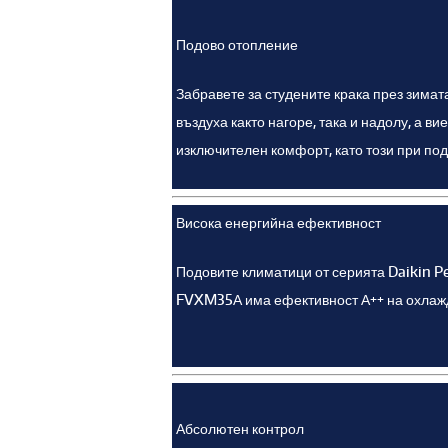
Подово отопление
Забравете за студените крака през зимат
въздуха както нагоре, така и надолу, а 
изключителен комфорт, като този при по
Висока енергийна ефективност
Подовите климатици от серията Daikin Pe
FVXM35А има ефективност А++ на охлажда
Абсолютен контрол