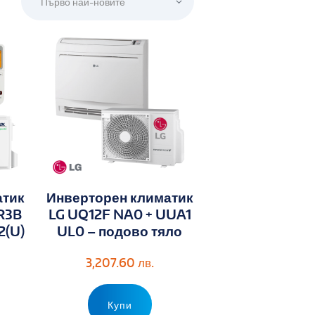
атик
Инверторен климатик
R3B
LG UQ12F NA0 + UUA1
2(U)
UL0 – подово тяло
3,207.60
лв.
Купи