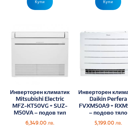
Купи
Купи
Инверторен климатик
Инверторен клим
Mitsubishi Electric
Daikin Perfera
MFZ-KT50VG + SUZ-
FVXM50A9 + RXM
M50VA – подов тип
– подово тяло
6,349.00
лв.
5,199.00
лв.