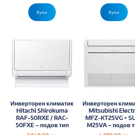
Купи
Купи
Инверторен климатик
Инверторен клим
Hitachi Shirokuma
Mitsubishi Electr
RAF-50RXE / RAC-
MFZ-KT25VG + S
50FXE – подов тип
M25VA – подов 