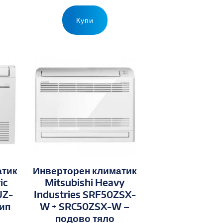
Купи
атик
Инверторен климатик
ic
Mitsubishi Heavy
UZ-
Industries SRF50ZSX-
тип
W + SRC50ZSX-W –
подово тяло