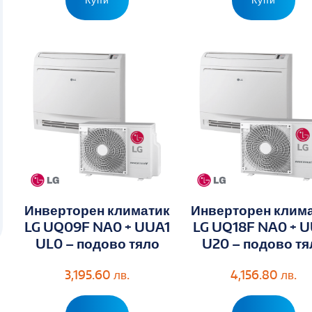
на
на
Инверторен климатик
Инверторен клим
LG UQ09F NA0 + UUA1
LG UQ18F NA0 + 
UL0 – подово тяло
U20 – подово тя
3,195.60
лв.
4,156.80
лв.