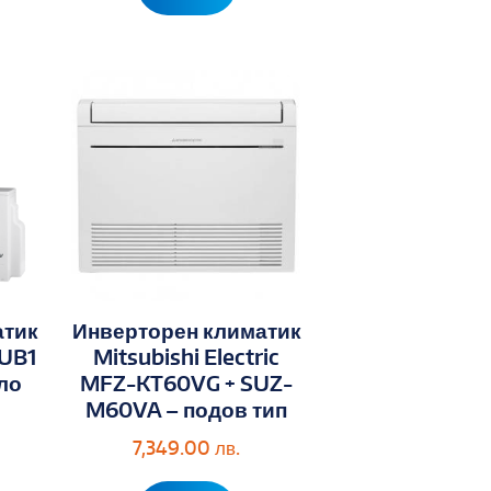
атик
Инверторен климатик
UUB1
Mitsubishi Electric
ло
MFZ-KT60VG + SUZ-
M60VA – подов тип
7,349.00
лв.