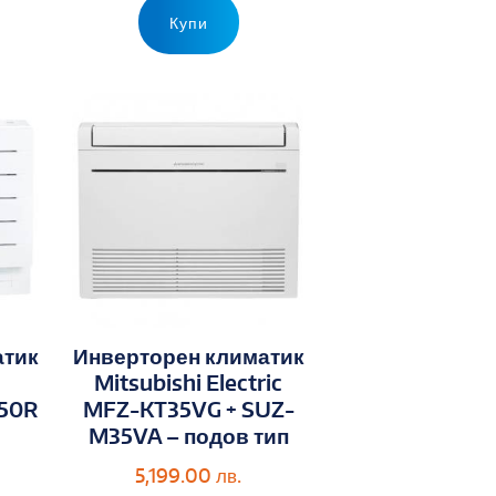
Купи
атик
Инверторен климатик
Mitsubishi Electric
50R
MFZ-KT35VG + SUZ-
M35VA – подов тип
5,199.00
лв.