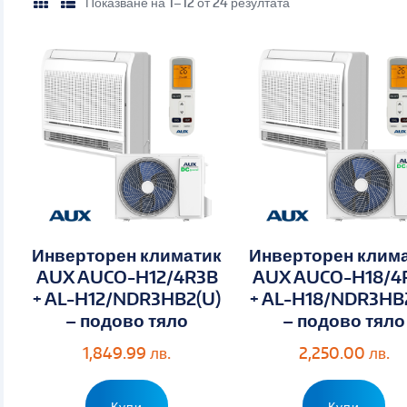
Показване на 1–12 от 24 резултата
Инверторен климатик
Инверторен клим
AUX AUCO-H12/4R3B
AUX AUCO-H18/4
+ AL-H12/NDR3HB2(U)
+ AL-H18/NDR3HB
– подово тяло
– подово тяло
1,849.99
лв.
2,250.00
лв.
Купи
Купи