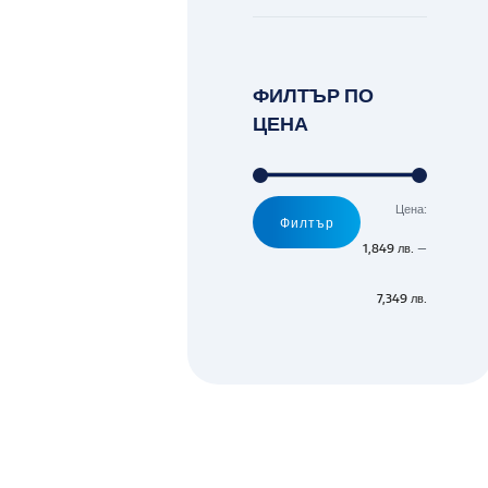
ФИЛТЪР ПО
ЦЕНА
Цена:
Минимал
Максимал
Филтър
цена
цена
1,849 лв.
—
7,349 лв.